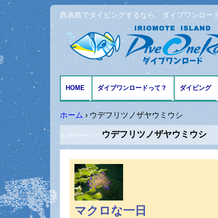
西表島でダイビングするなら、ダイブワンロー
HOME
ダイブワンロードって？
ダイビング
アクセスとMAP
ファンダイ
ホーム
›
ウデフリツノザヤウミウシ
ウデフリツノザヤウミウシ
体験ダイビ
タグ別アーカイブ:
シュノーケ
記念日ダイ
マクロな一日
ダイビング