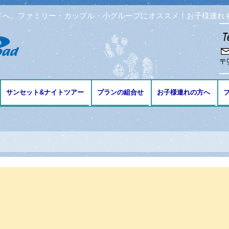
ドへ。ファミリー・カップル・小グループにオススメ！お子様連れ
コンテンツへ移動
サンセット&ナイトツアー
プランの組合せ
お子様連れの方へ
ブ
ング
リング
ビング
免許の講習