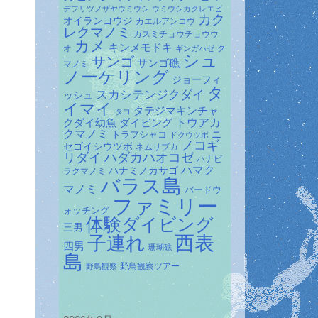
デフリツノザヤウミウシ
ウミウシカクレエビ
カク
オイランヨウジ
カエルアンコウ
レクマノミ
カスミチョウチョウウ
カメ
キンメモドキ
オ
ク
ギンガハゼ
シュ
サンゴ
サンゴ礁
マノミ
ノーケリング
ジョーフィ
タ
スカシテンジクダイ
ッシュ
イマイ
タテジマキンチャ
タコ
ダイビング
トウアカ
クダイ幼魚
クマノミ
トラフシャコ
ニ
ドクウツボ
ノコギ
セゴイシウツボ
ネムリブカ
リダイ
ハダカハオコゼ
ハナビ
ハマク
ハナミノカサゴ
ラクマノミ
バラス島
マノミ
バードウ
ファミリー
ォッチング
体験ダイビング
三男
子連れ
西表
四男
珊瑚礁
島
野鳥観察ツアー
野鳥観察