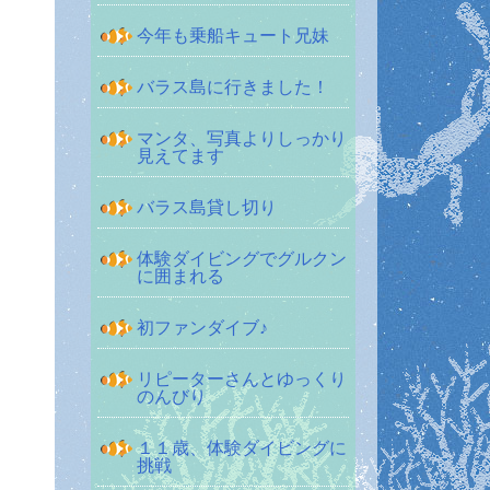
今年も乗船キュート兄妹
バラス島に行きました！
マンタ、写真よりしっかり
見えてます
バラス島貸し切り
体験ダイビングでグルクン
に囲まれる
初ファンダイブ♪
リピーターさんとゆっくり
のんびり
１１歳、体験ダイビングに
挑戦