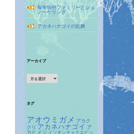
毎年恒例ファミリーとシュ
ノーケリング
アカネハナゴイの乱舞
アーカイブ
ア
ー
カ
イ
ブ
タグ
アオウミガメ
アカク
アカネハナゴイ
ア
クリ
カヒメジ
イソギンチャクエビ
ウ