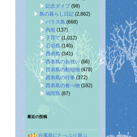
記念ダイブ
(98)
島の暮らし日記
(2,862)
バラス島
(668)
内地
(137)
子育て
(1,012)
石垣島
(140)
西表島
(341)
西表島のお祝い
(66)
西表島の動植物
(478)
西表島の行事
(372)
西表島の食べ物
(182)
鳩間島
(87)
最近の投稿
台風前にたっぷり遊ぶ