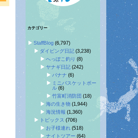
カテゴリー
StaffBlog
(6,797)
ダイビング日記
(3,238)
へっぽこ釣り
(8)
ヤナギ日記
(242)
バナナ
(6)
ミニバスケットボー
ル
(6)
竹富町消防団
(18)
海の生き物
(1,944)
海況情報
(1,360)
トピックス
(706)
お子様連れ
(518)
ナイトツアー
(64)