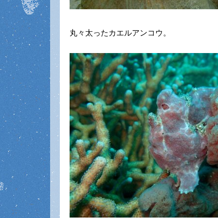
丸々太ったカエルアンコウ。