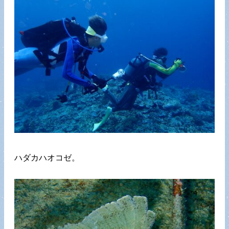
ハダカハオコゼ。