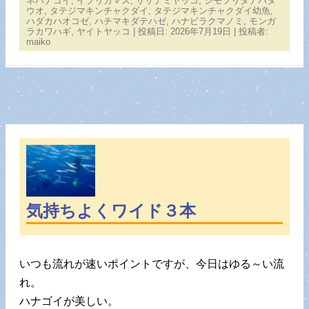
ネハナゴイ
,
イブリカマス
,
サザナミヤッコ
,
シモフリタナバタ
ウオ
,
タテジマキンチャクダイ
,
タテジマキンチャクダイ幼魚
,
ハダカハオコゼ
,
ハチマキダテハゼ
,
ハナビラクマノミ
,
モンガ
ラカワハギ
,
ヤイトヤッコ
| 投稿日:
2026年7月19日
|
投稿者:
maiko
気持ちよくワイド３本
いつも流れが速いポイントですが、今日はゆる～い流
れ。
ハナゴイが美しい。