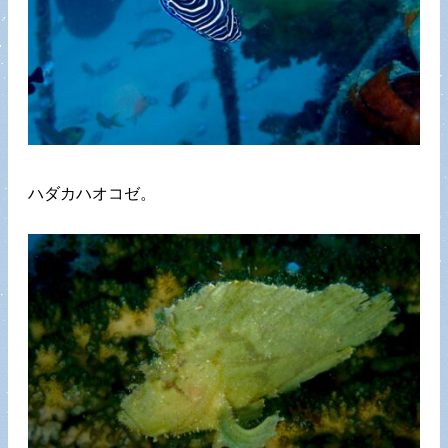
ハダカハオコゼ。