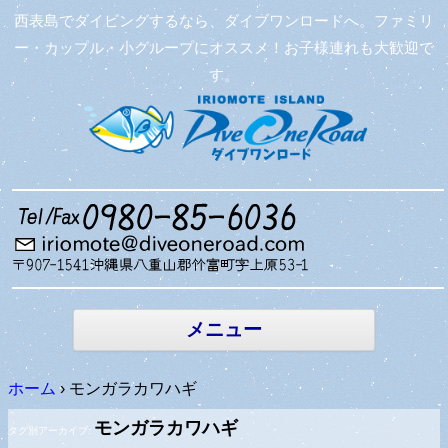
西表島でダイビングするなら、ダイブワンロードへ。ファミリ
ー・カップル・小グループにオススメ！お子様連れも大歓迎で
す。
コンテン
ツへ移動
メニュー
ホーム
›
モンガラカワハギ
モンガラカワハギ
タグ別アーカイブ: