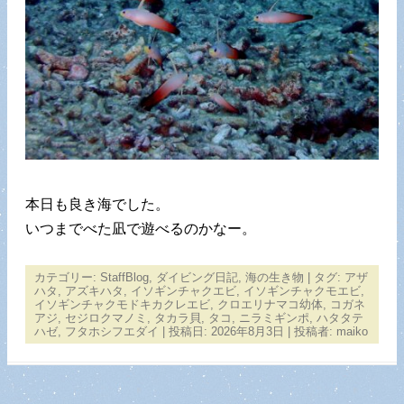
本日も良き海でした。
いつまでべた凪で遊べるのかなー。
カテゴリー:
StaffBlog
,
ダイビング日記
,
海の生き物
| タグ:
アザ
ハタ
,
アズキハタ
,
イソギンチャクエビ
,
イソギンチャクモエビ
,
イソギンチャクモドキカクレエビ
,
クロエリナマコ幼体
,
コガネ
アジ
,
セジロクマノミ
,
タカラ貝
,
タコ
,
ニラミギンポ
,
ハタタテ
ハゼ
,
フタホシフエダイ
| 投稿日:
2026年8月3日
|
投稿者:
maiko