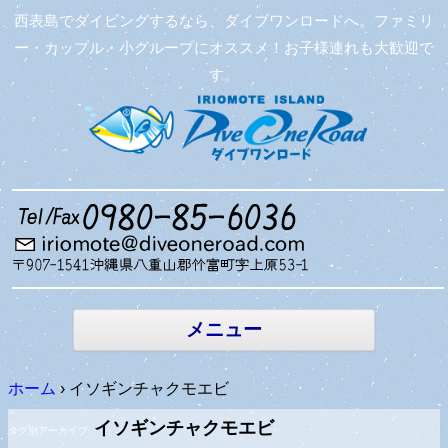
西表島でダイビングするなら、ダイブワンロードへ。ファミリ
ー・カップル・小グループにオススメ！お子様連れも大歓迎で
す。
コンテン
ツへ移動
メニュー
ホーム
›
イソギンチャクモエビ
イソギンチャクモエビ
タグ別アーカイブ: