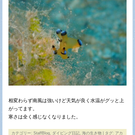
相変わらず南風は強いけど天気が良く水温がグッと上
がってます。
寒さは全く感じなくなりました。
カテゴリー:
StaffBlog
,
ダイビング日記
,
海の生き物
| タグ:
アカ