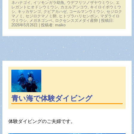
ネハナゴイ
,
イソモンガラ幼魚
,
ウデフリツノザヤウミウシ
,
エ
レガントヒオドシウミウシ
,
カエルアンコウ
,
キイロイボウミウ
シ
,
キッカサンゴ
,
クビアカハゼ
,
コールマンウミウシ
,
セジロク
マノミ
,
セジロクマノミ卵
,
ヒトヅラハリセンボン
,
マダライロ
ウミウシ
,
メガネゴンベ
,
ロクセンスズメダイ産卵
| 投稿日:
2026年5月26日
|
投稿者:
maiko
青い海で体験ダイビング
体験ダイビングのご夫婦です。