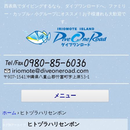
西表島でダイビングするなら、ダイブワンロードへ。ファミリ
ー・カップル・小グループにオススメ！お子様連れも大歓迎で
す。
コンテン
ツへ移動
メニュー
ホーム
›
ヒトヅラハリセンボン
ヒトヅラハリセンボン
タグ別アーカイブ: