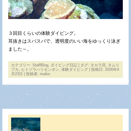
３回目くらいの体験ダイビング。
耳抜きはスパスパで、透明度のいい海をゆっくり泳ぎ
ました～。
カテゴリー:
StaffBlog
,
ダイビング日記
| タグ:
タカラ貝
,
ネムリ
ブカ
,
ヒトヅラハリセンボン
,
体験ダイビング
| 投稿日:
2026年4
月23日
|
投稿者:
maiko