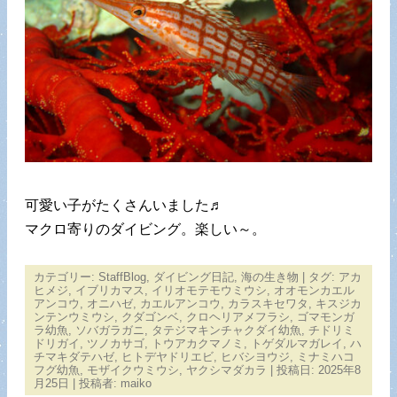
可愛い子がたくさんいました♬
マクロ寄りのダイビング。楽しい～。
カテゴリー:
StaffBlog
,
ダイビング日記
,
海の生き物
| タグ:
アカ
ヒメジ
,
イブリカマス
,
イリオモテモウミウシ
,
オオモンカエル
アンコウ
,
オニハゼ
,
カエルアンコウ
,
カラスキセワタ
,
キスジカ
ンテンウミウシ
,
クダゴンベ
,
クロヘリアメフラシ
,
ゴマモンガ
ラ幼魚
,
ソバガラガニ
,
タテジマキンチャクダイ幼魚
,
チドリミ
ドリガイ
,
ツノカサゴ
,
トウアカクマノミ
,
トゲダルマガレイ
,
ハ
チマキダテハゼ
,
ヒトデヤドリエビ
,
ヒバシヨウジ
,
ミナミハコ
フグ幼魚
,
モザイクウミウシ
,
ヤクシマダカラ
| 投稿日:
2025年8
月25日
|
投稿者:
maiko