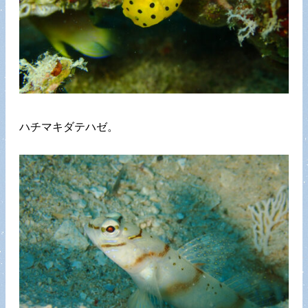
ハチマキダテハゼ。