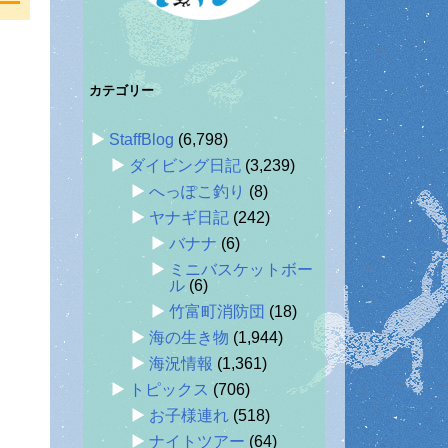
カテゴリー
StaffBlog
(6,798)
ダイビング日記
(3,239)
へっぽこ釣り
(8)
ヤナギ日記
(242)
バナナ
(6)
ミニバスケットボー
ル
(6)
竹富町消防団
(18)
海の生き物
(1,944)
海況情報
(1,361)
トピックス
(706)
お子様連れ
(518)
ナイトツアー
(64)