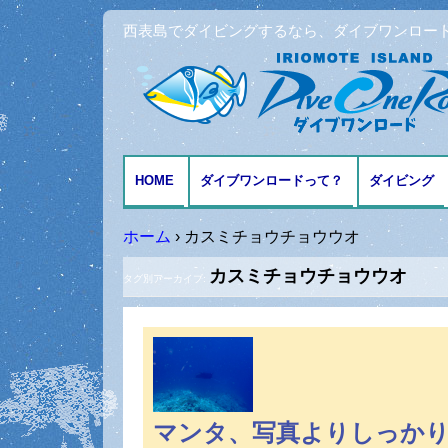
西表島でダイビングするなら、ダイブワンロー
HOME
ダイブワンロードって？
ダイビング
アクセスとMAP
ファンダイ
ホーム
›
カスミチョウチョウウオ
カスミチョウチョウウオ
体験ダイビ
タグ別アーカイブ:
シュノーケ
記念日ダイ
マンタ、写真よりしっか
ダイビング