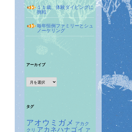
１１歳、体験ダイビングに
挑戦
毎年恒例ファミリーとシュ
ノーケリング
アーカイブ
ア
ー
カ
イ
ブ
タグ
アオウミガメ
アカク
アカネハナゴイ
ア
クリ