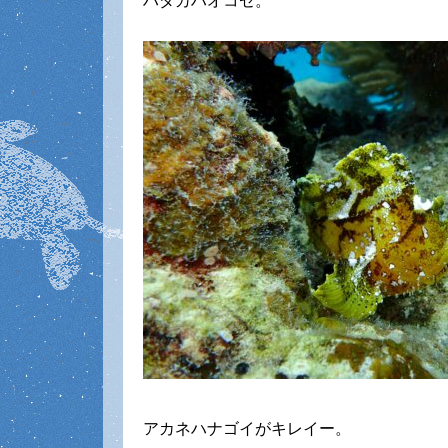
ハダカハオコゼ。
アカネハナゴイがキレイー。