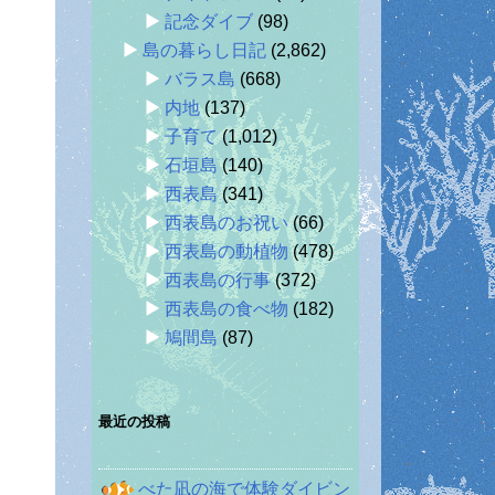
記念ダイブ
(98)
島の暮らし日記
(2,862)
バラス島
(668)
内地
(137)
子育て
(1,012)
石垣島
(140)
西表島
(341)
西表島のお祝い
(66)
西表島の動植物
(478)
西表島の行事
(372)
西表島の食べ物
(182)
鳩間島
(87)
最近の投稿
べた凪の海で体験ダイビン