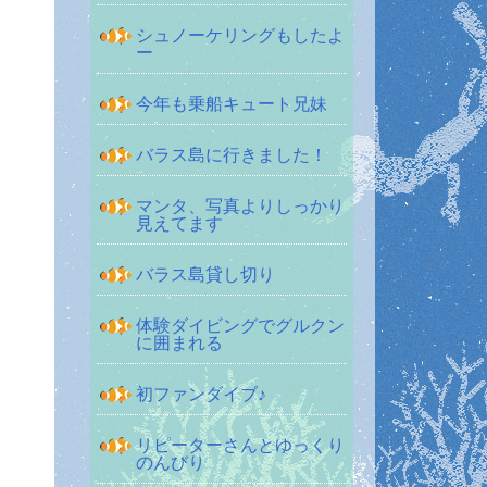
シュノーケリングもしたよ
ー
今年も乗船キュート兄妹
バラス島に行きました！
マンタ、写真よりしっかり
見えてます
バラス島貸し切り
体験ダイビングでグルクン
に囲まれる
初ファンダイブ♪
リピーターさんとゆっくり
のんびり