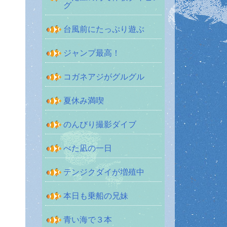
グ
台風前にたっぷり遊ぶ
ジャンプ最高！
コガネアジがグルグル
夏休み満喫
のんびり撮影ダイブ
べた凪の一日
テンジクダイが増殖中
本日も乗船の兄妹
青い海で３本