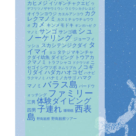
カヒメジ
イソギンチャクエビ
ウ
デフリツノザヤウミウシ
ウミウシカクレエビ
カク
オイランヨウジ
カエルアンコウ
レクマノミ
カスミチョウチョウウ
カメ
キンメモドキ
オ
ク
ギンガハゼ
シュ
サンゴ
サンゴ礁
マノミ
ノーケリング
ジョーフィ
タ
スカシテンジクダイ
ッシュ
イマイ
タテジマキンチャ
タコ
ダイビング
トウアカ
クダイ幼魚
クマノミ
トラフシャコ
ニ
ドクウツボ
ノコギ
セゴイシウツボ
ネムリブカ
リダイ
ハダカハオコゼ
ハナビ
ハマク
ハナミノカサゴ
ラクマノミ
バラス島
マノミ
バードウ
ファミリー
ォッチング
体験ダイビング
三男
子連れ
西表
四男
珊瑚礁
島
野鳥観察ツアー
野鳥観察