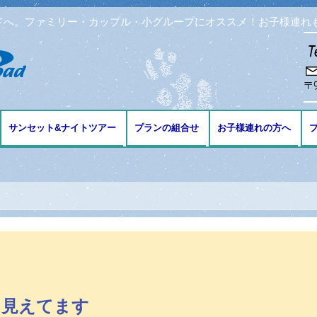
ドへ。ファミリー・カップル・小グループにオススメ！お子様連れ
コンテンツへ移動
サンセット&ナイトツアー
プランの組合せ
お子様連れの方へ
ブ
ング
リング
ビング
り見えてます
免許の講習