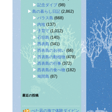
記念ダイブ
(98)
島の暮らし日記
(2,862)
バラス島
(668)
内地
(137)
子育て
(1,012)
石垣島
(140)
西表島
(341)
西表島のお祝い
(66)
西表島の動植物
(478)
西表島の行事
(372)
西表島の食べ物
(182)
鳩間島
(87)
最近の投稿
べた凪の海で体験ダイビン