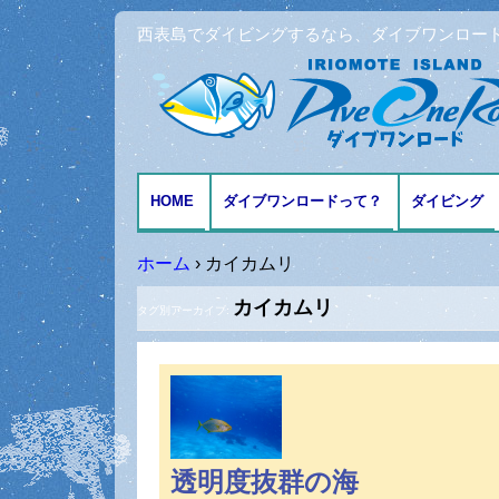
西表島でダイビングするなら、ダイブワンロー
HOME
ダイブワンロードって？
ダイビング
アクセスとMAP
ファンダイ
ホーム
›
カイカムリ
カイカムリ
体験ダイビ
タグ別アーカイブ:
シュノーケ
記念日ダイ
透明度抜群の海
ダイビング