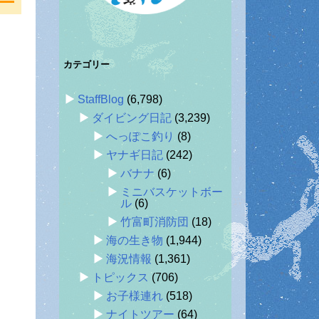
カテゴリー
StaffBlog
(6,798)
ダイビング日記
(3,239)
へっぽこ釣り
(8)
ヤナギ日記
(242)
バナナ
(6)
ミニバスケットボー
ル
(6)
竹富町消防団
(18)
海の生き物
(1,944)
海況情報
(1,361)
トピックス
(706)
お子様連れ
(518)
ナイトツアー
(64)