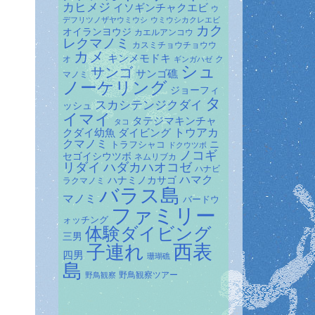
カヒメジ
イソギンチャクエビ
ウ
デフリツノザヤウミウシ
ウミウシカクレエビ
カク
オイランヨウジ
カエルアンコウ
レクマノミ
カスミチョウチョウウ
カメ
キンメモドキ
オ
ク
ギンガハゼ
シュ
サンゴ
サンゴ礁
マノミ
ノーケリング
ジョーフィ
タ
スカシテンジクダイ
ッシュ
イマイ
タテジマキンチャ
タコ
ダイビング
トウアカ
クダイ幼魚
クマノミ
トラフシャコ
ニ
ドクウツボ
ノコギ
セゴイシウツボ
ネムリブカ
リダイ
ハダカハオコゼ
ハナビ
ハマク
ハナミノカサゴ
ラクマノミ
バラス島
マノミ
バードウ
ファミリー
ォッチング
体験ダイビング
三男
子連れ
西表
四男
珊瑚礁
島
野鳥観察ツアー
野鳥観察