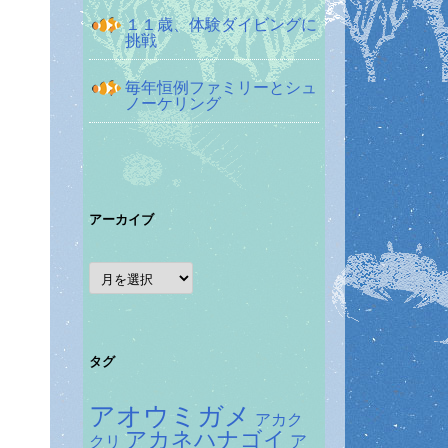
１１歳、体験ダイビングに
挑戦
毎年恒例ファミリーとシュ
ノーケリング
アーカイブ
ア
ー
カ
イ
ブ
タグ
アオウミガメ
アカク
アカネハナゴイ
ア
クリ