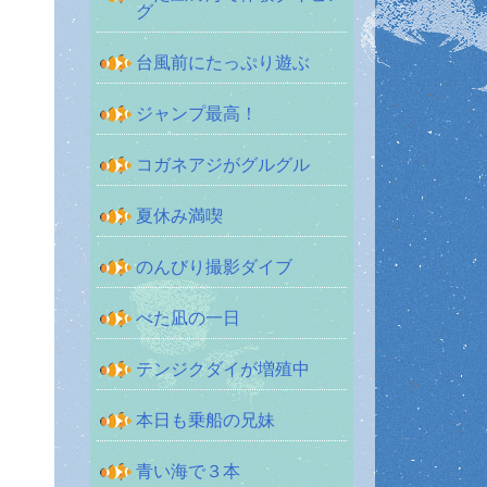
グ
台風前にたっぷり遊ぶ
ジャンプ最高！
コガネアジがグルグル
夏休み満喫
のんびり撮影ダイブ
べた凪の一日
テンジクダイが増殖中
本日も乗船の兄妹
青い海で３本