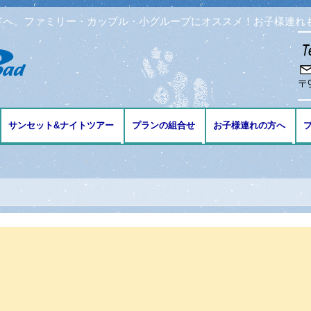
ドへ。ファミリー・カップル・小グループにオススメ！お子様連れ
コンテンツへ移動
サンセット&ナイトツアー
プランの組合せ
お子様連れの方へ
ブ
ング
リング
ビング
免許の講習