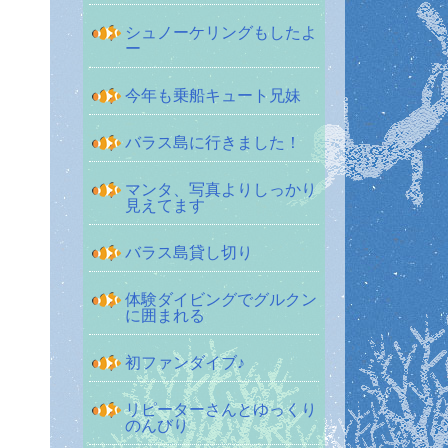
シュノーケリングもしたよ
ー
今年も乗船キュート兄妹
バラス島に行きました！
マンタ、写真よりしっかり
見えてます
バラス島貸し切り
体験ダイビングでグルクン
に囲まれる
初ファンダイブ♪
リピーターさんとゆっくり
のんびり