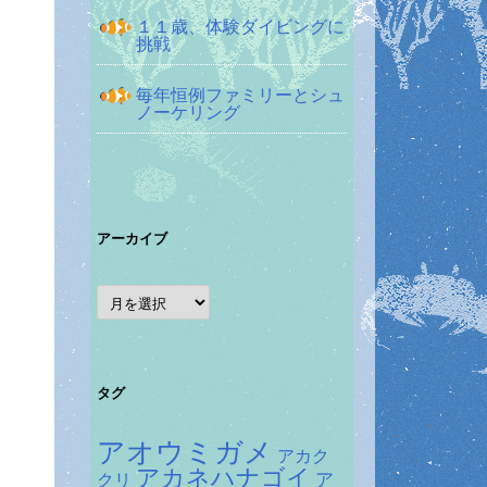
１１歳、体験ダイビングに
挑戦
毎年恒例ファミリーとシュ
ノーケリング
アーカイブ
ア
ー
カ
イ
ブ
タグ
アオウミガメ
アカク
アカネハナゴイ
ア
クリ