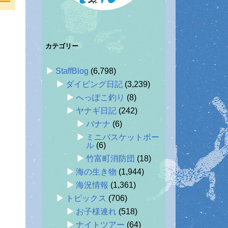
カテゴリー
StaffBlog
(6,798)
ダイビング日記
(3,239)
へっぽこ釣り
(8)
ヤナギ日記
(242)
バナナ
(6)
ミニバスケットボー
ル
(6)
竹富町消防団
(18)
海の生き物
(1,944)
海況情報
(1,361)
トピックス
(706)
お子様連れ
(518)
ナイトツアー
(64)