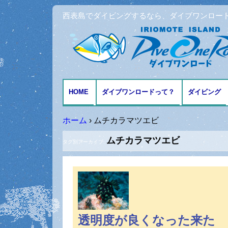
西表島でダイビングするなら、ダイブワンロー
HOME
ダイブワンロードって？
ダイビング
アクセスとMAP
ファンダイ
ホーム
›
ムチカラマツエビ
ムチカラマツエビ
体験ダイビ
タグ別アーカイブ:
シュノーケ
記念日ダイ
透明度が良くなった来た
ダイビング