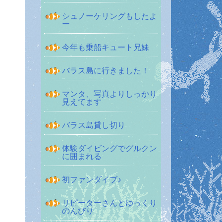
シュノーケリングもしたよ
ー
今年も乗船キュート兄妹
バラス島に行きました！
マンタ、写真よりしっかり
見えてます
バラス島貸し切り
体験ダイビングでグルクン
に囲まれる
初ファンダイブ♪
リピーターさんとゆっくり
のんびり