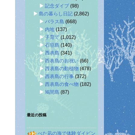
記念ダイブ
(98)
島の暮らし日記
(2,862)
バラス島
(668)
内地
(137)
子育て
(1,012)
石垣島
(140)
西表島
(341)
西表島のお祝い
(66)
西表島の動植物
(478)
西表島の行事
(372)
西表島の食べ物
(182)
鳩間島
(87)
最近の投稿
べた凪の海で体験ダイビン