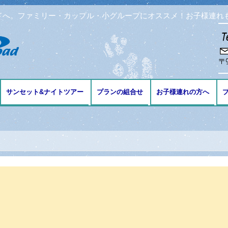
ドへ。ファミリー・カップル・小グループにオススメ！お子様連れ
コンテンツへ移動
サンセット&ナイトツアー
プランの組合せ
お子様連れの方へ
ブ
ング
リング
ビング
免許の講習