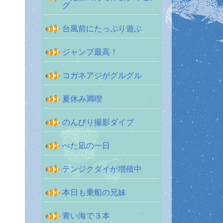
グ
台風前にたっぷり遊ぶ
ジャンプ最高！
コガネアジがグルグル
夏休み満喫
のんびり撮影ダイブ
べた凪の一日
テンジクダイが増殖中
本日も乗船の兄妹
青い海で３本