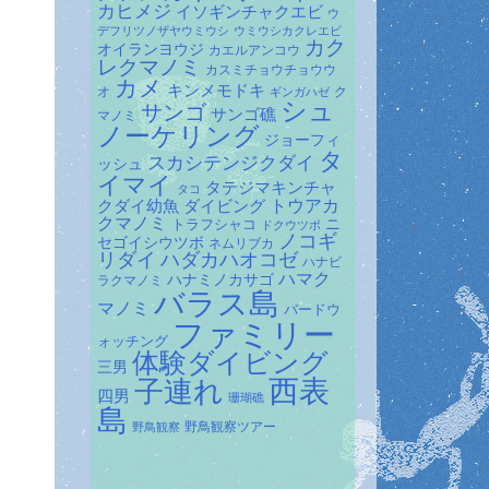
カヒメジ
イソギンチャクエビ
ウ
デフリツノザヤウミウシ
ウミウシカクレエビ
カク
オイランヨウジ
カエルアンコウ
レクマノミ
カスミチョウチョウウ
カメ
キンメモドキ
オ
ク
ギンガハゼ
シュ
サンゴ
サンゴ礁
マノミ
ノーケリング
ジョーフィ
タ
スカシテンジクダイ
ッシュ
イマイ
タテジマキンチャ
タコ
ダイビング
トウアカ
クダイ幼魚
クマノミ
トラフシャコ
ニ
ドクウツボ
ノコギ
セゴイシウツボ
ネムリブカ
リダイ
ハダカハオコゼ
ハナビ
ハマク
ハナミノカサゴ
ラクマノミ
バラス島
マノミ
バードウ
ファミリー
ォッチング
体験ダイビング
三男
子連れ
西表
四男
珊瑚礁
島
野鳥観察ツアー
野鳥観察