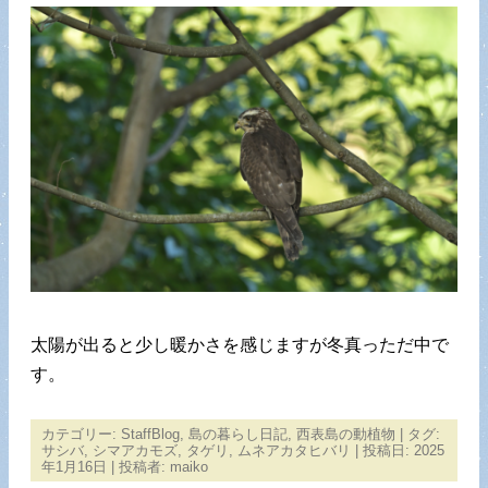
太陽が出ると少し暖かさを感じますが冬真っただ中で
す。
カテゴリー:
StaffBlog
,
島の暮らし日記
,
西表島の動植物
| タグ:
サシバ
,
シマアカモズ
,
タゲリ
,
ムネアカタヒバリ
| 投稿日:
2025
年1月16日
|
投稿者:
maiko