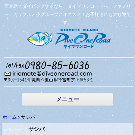
西表島でダイビングするなら、ダイブワンロードへ。ファミリ
ー・カップル・小グループにオススメ！お子様連れも大歓迎で
す。
コンテン
ツへ移動
メニュー
ホーム
›
サシバ
サシバ
タグ別アーカイブ: