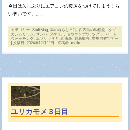
今日は久しぶりにエアコンの暖房をつけてしまうくら
い寒いです。。。
カテゴリー:
StaffBlog
,
島の暮らし日記
,
西表島の動植物
| タグ:
カンムリワシ
,
サシバ
,
タゲリ
,
チョウゲンボウ
,
ツグミ
,
バード
ウォッチング
,
ムラサキサギ
,
西表島
,
野鳥観察
,
野鳥観察ツアー
| 投稿日:
2024年12月22日
|
投稿者:
maiko
ユリカモメ３日目