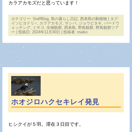
カラアカモズだと思っています！
カテゴリー:
StaffBlog
,
島の暮らし日記
,
西表島の動植物
| タグ:
イソヒヨドリ♂
,
カラアカモズ
,
サシバ
,
ジョウビタキ
,
バードウ
ォッチング
,
ミサゴ
,
生物観察
,
西表島
,
野鳥観察
,
野鳥観察ツア
ー
| 投稿日:
2024年11月30日
|
投稿者:
maiko
ホオジロハクセキレイ発見
ヒシクイが５羽。滞在３日目です。