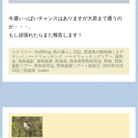
今週いっぱいチャンスはありますが大原まで通うの
が・・・。
もし頑張れたらまた報告します！
カテゴリー:
StaffBlog
,
島の暮らし日記
,
西表島の動植物
| タグ:
サシバ
,
バードウォッチング
,
バードウォッチングツアー
,
探鳥
会
,
海鳥撮影
,
海鳥観察
,
西表島
,
西表島野鳥研究会
,
野鳥
,
野鳥
撮影ツアー
,
野鳥研究会
,
野鳥観察ツアー
| 投稿日:
2025年10月
13日
|
投稿者:
maiko