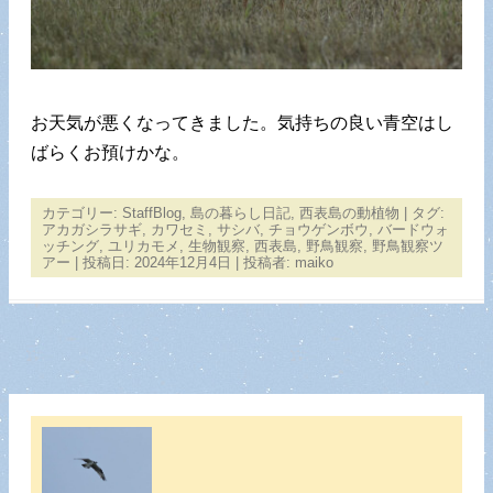
お天気が悪くなってきました。気持ちの良い青空はし
ばらくお預けかな。
カテゴリー:
StaffBlog
,
島の暮らし日記
,
西表島の動植物
| タグ:
アカガシラサギ
,
カワセミ
,
サシバ
,
チョウゲンボウ
,
バードウォ
ッチング
,
ユリカモメ
,
生物観察
,
西表島
,
野鳥観察
,
野鳥観察ツ
アー
| 投稿日:
2024年12月4日
|
投稿者:
maiko