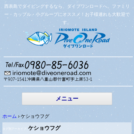
西表島でダイビングするなら、ダイブワンロードへ。ファミリ
ー・カップル・小グループにオススメ！お子様連れも大歓迎で
す。
コンテン
ツへ移動
メニュー
ホーム
›
ケショウフグ
ケショウフグ
タグ別アーカイブ: