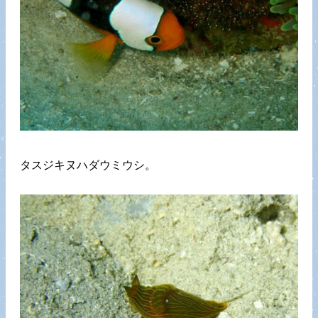
タスジキヌハダウミウシ。