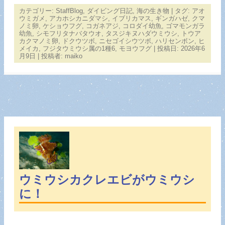
カテゴリー:
StaffBlog
,
ダイビング日記
,
海の生き物
| タグ:
アオ
ウミガメ
,
アカホシカニダマシ
,
イブリカマス
,
ギンガハゼ
,
クマ
ノミ卵
,
ケショウフグ
,
コガネアジ
,
コロダイ幼魚
,
ゴマモンガラ
幼魚
,
シモフリタナバタウオ
,
タスジキヌハダウミウシ
,
トウア
カクマノミ卵
,
ドクウツボ
,
ニセゴイシウツボ
,
ハリセンボン
,
ヒ
メイカ
,
フジタウミウシ属の1種6
,
モヨウフグ
| 投稿日:
2026年6
月9日
|
投稿者:
maiko
ウミウシカクレエビがウミウシ
に！