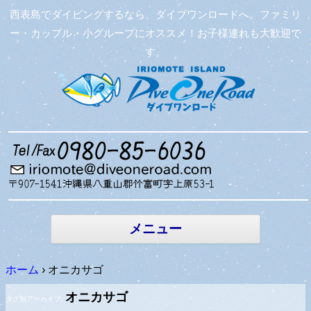
西表島でダイビングするなら、ダイブワンロードへ。ファミリ
ー・カップル・小グループにオススメ！お子様連れも大歓迎で
す。
コンテン
ツへ移動
メニュー
ホーム
›
オニカサゴ
オニカサゴ
タグ別アーカイブ: