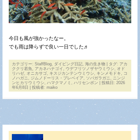
今日も風が強かったなー。
でも雨は降らずで良い一日でした♬
カテゴリー:
StaffBlog
,
ダイビング日記
,
海の生き物
| タグ:
アカ
ククリ若魚
,
アカネハナゴイ
,
ウデフリツノザヤウミウシ
,
オド
リハゼ
,
オニカサゴ
,
キスジカンテンウミウシ
,
キンメモドキ
,
コ
ノハガニ
,
ジムノドーリス・プレベイア
,
ソバガラガニ
,
ニンジ
ンヒカリウミウシ
,
ハマクマノミ
,
ハリセンボン
| 投稿日:
2026
年6月8日
|
投稿者:
maiko