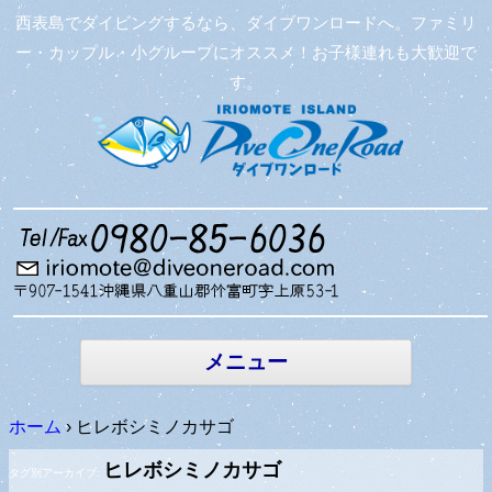
西表島でダイビングするなら、ダイブワンロードへ。ファミリ
ー・カップル・小グループにオススメ！お子様連れも大歓迎で
す。
コンテン
ツへ移動
メニュー
ホーム
›
ヒレボシミノカサゴ
ヒレボシミノカサゴ
タグ別アーカイブ: