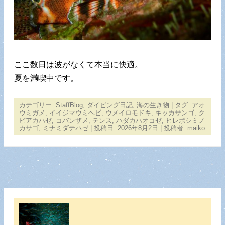
ここ数日は波がなくて本当に快適。
夏を満喫中です。
カテゴリー:
StaffBlog
,
ダイビング日記
,
海の生き物
| タグ:
アオ
ウミガメ
,
イイジマウミヘビ
,
ウメイロモドキ
,
キッカサンゴ
,
ク
ビアカハゼ
,
コバンザメ
,
テンス
,
ハダカハオコゼ
,
ヒレボシミノ
カサゴ
,
ミナミダテハゼ
| 投稿日:
2026年8月2日
|
投稿者:
maiko