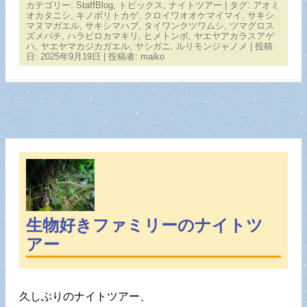
カテゴリー:
StaffBlog
,
トピックス
,
ナイトツアー
| タグ:
アオミ
オカタニシ
,
キノボリトカゲ
,
クロイワオオケマイマイ
,
サキシ
マヌマガエル
,
サキシマハブ
,
タイワンクツワムシ
,
ツマグロス
ズメバチ
,
ハラビロカマキリ
,
ヒメトンボ
,
ヤエヤアカラスアゲ
ハ
,
ヤエヤマカジカガエル
,
ヤシガニ
,
ルリモンジャノメ
| 投稿
日:
2025年9月19日
|
投稿者:
maiko
生物好きファミリーのナイトツ
アー
久しぶりのナイトツアー、