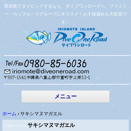
西表島でダイビングするなら、ダイブワンロードへ。ファミリ
ー・カップル・小グループにオススメ！お子様連れも大歓迎で
す。
コンテン
ツへ移動
メニュー
ホーム
›
サキシマヌマガエル
サキシマヌマガエル
タグ別アーカイブ: