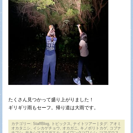
たくさん見つかって盛り上がりました！
ギリギリ雨もセーフ。帰り道は大雨です。
カテゴリー:
StaffBlog
,
トピックス
,
ナイトツアー
| タグ:
アオミ
オカタニシ
,
イシカゲチョウ
,
オカガニ
,
キノボリトカゲ
,
コブナ
ナフシ
,
サキシマヌマガエル
,
タイワンクツワムシ
,
ツマグロス