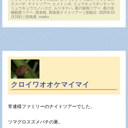
ズメバチ
,
ナイトツアー
,
ヒメトンボ
,
リュウキュウギンヤンマ
,
リュウキュウコノハズク
,
ルリタテハ
,
夜の探鳥ツアー
,
夜の生
物観察ツアー
,
西表島
,
西表島ナイトツアー
| 投稿日:
2025年10
月19日
|
投稿者:
maiko
クロイワオオケマイマイ
常連様ファミリーのナイトツアーでした。
ツマグロスズメバチの巣。