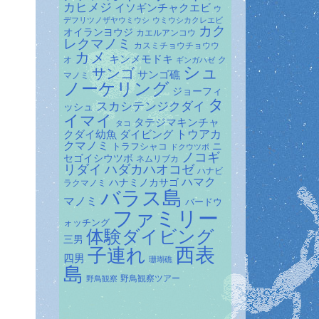
カヒメジ
イソギンチャクエビ
ウ
デフリツノザヤウミウシ
ウミウシカクレエビ
カク
オイランヨウジ
カエルアンコウ
レクマノミ
カスミチョウチョウウ
カメ
キンメモドキ
オ
ク
ギンガハゼ
シュ
サンゴ
サンゴ礁
マノミ
ノーケリング
ジョーフィ
タ
スカシテンジクダイ
ッシュ
イマイ
タテジマキンチャ
タコ
ダイビング
トウアカ
クダイ幼魚
クマノミ
トラフシャコ
ニ
ドクウツボ
ノコギ
セゴイシウツボ
ネムリブカ
リダイ
ハダカハオコゼ
ハナビ
ハマク
ハナミノカサゴ
ラクマノミ
バラス島
マノミ
バードウ
ファミリー
ォッチング
体験ダイビング
三男
子連れ
西表
四男
珊瑚礁
島
野鳥観察ツアー
野鳥観察