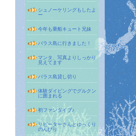
シュノーケリングもしたよ
ー
今年も乗船キュート兄妹
バラス島に行きました！
マンタ、写真よりしっかり
見えてます
バラス島貸し切り
体験ダイビングでグルクン
に囲まれる
初ファンダイブ♪
リピーターさんとゆっくり
のんびり