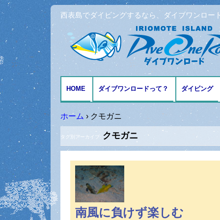
西表島でダイビングするなら、ダイブワンロー
HOME
ダイブワンロードって？
ダイビング
アクセスとMAP
ファンダイ
ホーム
›
クモガニ
クモガニ
体験ダイビ
タグ別アーカイブ:
シュノーケ
記念日ダイ
南風に負けず楽しむ
ダイビング