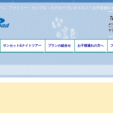
ドへ。ファミリー・カップル・小グループにオススメ！お子様連れ
コンテンツへ移動
サンセット&ナイトツアー
プランの組合せ
お子様連れの方へ
ブ
ング
リング
ビング
免許の講習