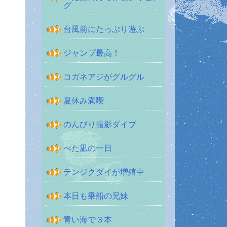
グ
台風前にたっぷり遊ぶ
ジャンプ最高！
コガネアジがグルグル
夏休み満喫
のんびり撮影ダイブ
べた凪の一日
テンジクダイが増殖中
本日も乗船の兄妹
青い海で３本