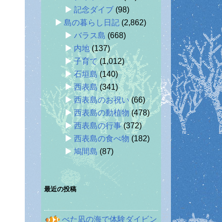
記念ダイブ
(98)
島の暮らし日記
(2,862)
バラス島
(668)
内地
(137)
子育て
(1,012)
石垣島
(140)
西表島
(341)
西表島のお祝い
(66)
西表島の動植物
(478)
西表島の行事
(372)
西表島の食べ物
(182)
鳩間島
(87)
最近の投稿
べた凪の海で体験ダイビン