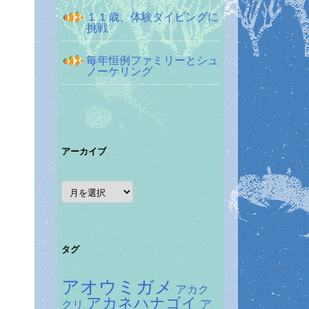
１１歳、体験ダイビングに
挑戦
毎年恒例ファミリーとシュ
ノーケリング
アーカイブ
ア
ー
カ
イ
ブ
タグ
アオウミガメ
アカク
アカネハナゴイ
ア
クリ