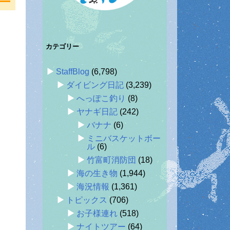
カテゴリー
StaffBlog
(6,798)
ダイビング日記
(3,239)
へっぽこ釣り
(8)
ヤナギ日記
(242)
バナナ
(6)
ミニバスケットボー
ル
(6)
竹富町消防団
(18)
海の生き物
(1,944)
海況情報
(1,361)
トピックス
(706)
お子様連れ
(518)
ナイトツアー
(64)