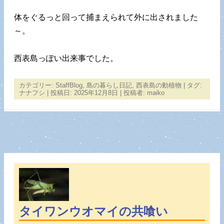
体をぐるっと回って捕まえられて外に出されました
～。
西表島っぽい出来事でした。
カテゴリー:
StaffBlog
,
島の暮らし日記
,
西表島の動植物
| タグ:
ナナフシ
| 投稿日:
2025年12月8日
|
投稿者:
maiko
タイワンウオマイの共喰い