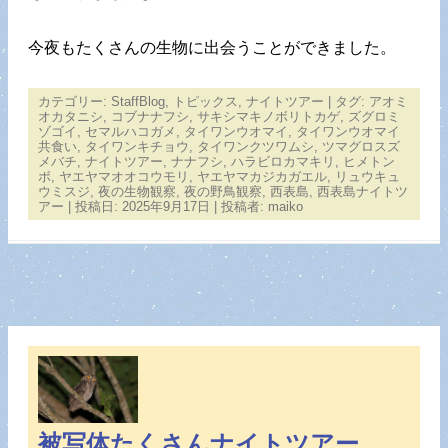
今夜もたくさんの生物に出会うことができました。
カテゴリー:
StaffBlog
,
トピックス
,
ナイトツアー
| タグ:
アオミ
オカタニシ
,
コブナナフシ
,
サキシマキノボリトカゲ
,
ズグロミ
ゾゴイ
,
セマルハコガメ
,
タイワンウオマイ
,
タイワンウオマイ
共食い
,
タイワンキチョウ
,
タイワンクツワムシ
,
ツマグロスズ
メバチ
,
ナイトツアー
,
ナナフシ
,
ハラビロカマキリ
,
ヒメトン
ボ
,
ヤエヤマオオコウモリ
,
ヤエヤマカジカガエル
,
リュウキュ
ウミスジ
,
夜の生物観察
,
夜の野鳥観察
,
西表島
,
西表島ナイトツ
アー
| 投稿日:
2025年9月17日
|
投稿者:
maiko
被写体たくさんナイトツアー