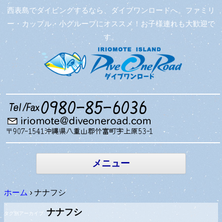
西表島でダイビングするなら、ダイブワンロードへ。ファミリ
ー・カップル・小グループにオススメ！お子様連れも大歓迎で
す。
コンテン
ツへ移動
メニュー
ホーム
›
ナナフシ
ナナフシ
タグ別アーカイブ: