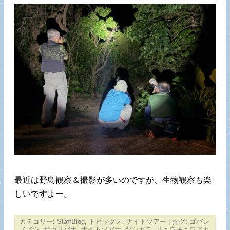
最近は野鳥観察＆撮影が多いのですが、生物観察も楽
しいですよー。
カテゴリー:
StaffBlog
,
トピックス
,
ナイトツアー
| タグ:
ゴバン
ノアシ
,
サガリバナ
,
ナイトツアー
,
ヤシガニ
,
リュウキュウアカ