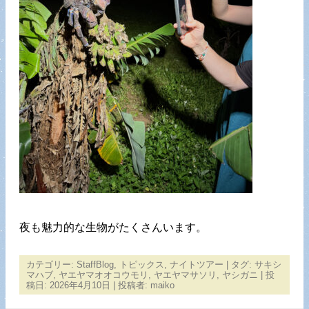
夜も魅力的な生物がたくさんいます。
カテゴリー:
StaffBlog
,
トピックス
,
ナイトツアー
| タグ:
サキシ
マハブ
,
ヤエヤマオオコウモリ
,
ヤエヤマサソリ
,
ヤシガニ
| 投
稿日:
2026年4月10日
|
投稿者:
maiko