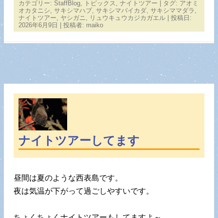
カテゴリー:
StaffBlog
,
トピックス
,
ナイトツアー
| タグ:
アオミ
オカタニシ
,
サキシマハブ
,
サキシマバイカダ
,
サキシママダラ
,
ナイトツアー
,
ヤシガニ
,
リュウキュウカジカガエル
| 投稿日:
2026年6月9日
|
投稿者:
maiko
ナイトツアーしてます
昼間は夏のような西表島です。
夜は気温が下がって過ごしやすいです。
ちょくちょくナイトツアーもしてますよ～。