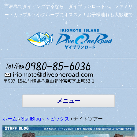
西表島でダイビングするなら、ダイブワンロードへ。ファミリ
ー・カップル・小グループにオススメ！お子様連れも大歓迎で
す。
コンテン
ツへ移動
メニュー
ホーム
›
StaffBlog
›
トピックス
›
ナイトツアー