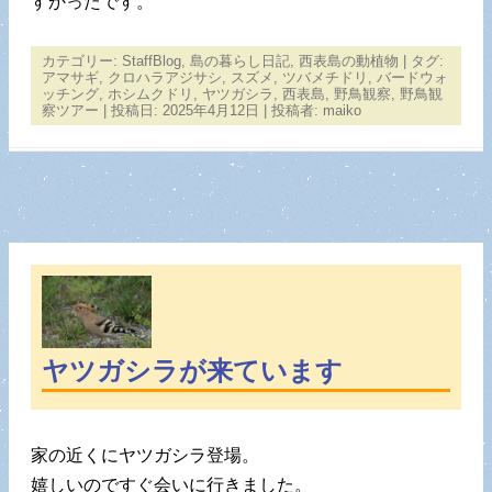
すかったです。
カテゴリー:
StaffBlog
,
島の暮らし日記
,
西表島の動植物
| タグ:
アマサギ
,
クロハラアジサシ
,
スズメ
,
ツバメチドリ
,
バードウォ
ッチング
,
ホシムクドリ
,
ヤツガシラ
,
西表島
,
野鳥観察
,
野鳥観
察ツアー
| 投稿日:
2025年4月12日
|
投稿者:
maiko
ヤツガシラが来ています
家の近くにヤツガシラ登場。
嬉しいのですぐ会いに行きました。