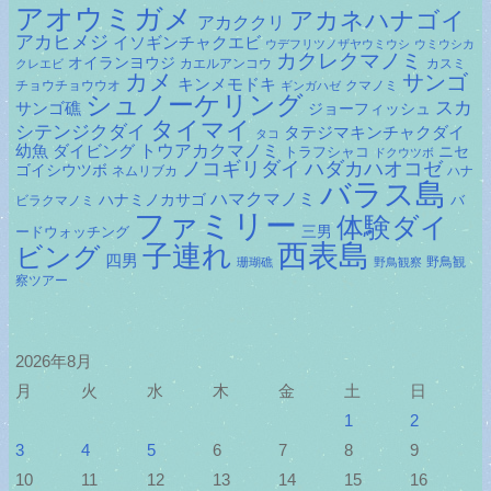
アオウミガメ
アカネハナゴイ
アカククリ
アカヒメジ
イソギンチャクエビ
ウデフリツノザヤウミウシ
ウミウシカ
カクレクマノミ
オイランヨウジ
カエルアンコウ
カスミ
クレエビ
カメ
サンゴ
キンメモドキ
チョウチョウウオ
クマノミ
ギンガハゼ
シュノーケリング
スカ
サンゴ礁
ジョーフィッシュ
タイマイ
シテンジクダイ
タテジマキンチャクダイ
タコ
ダイビング
トウアカクマノミ
幼魚
トラフシャコ
ニセ
ドクウツボ
ノコギリダイ
ハダカハオコゼ
ゴイシウツボ
ネムリブカ
ハナ
バラス島
ハマクマノミ
ハナミノカサゴ
バ
ビラクマノミ
ファミリー
体験ダイ
ードウォッチング
三男
子連れ
西表島
ビング
四男
野鳥観
珊瑚礁
野鳥観察
察ツアー
2026年8月
月
火
水
木
金
土
日
1
2
3
4
5
6
7
8
9
10
11
12
13
14
15
16