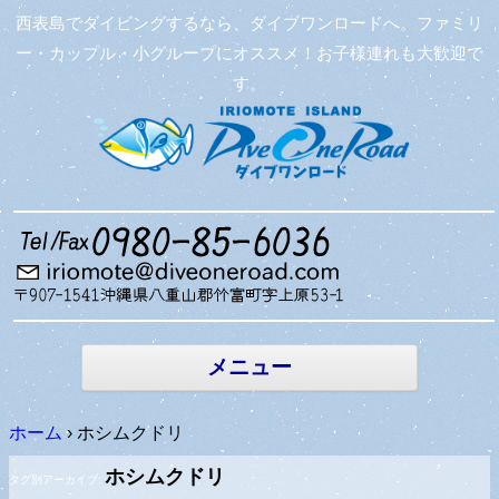
西表島でダイビングするなら、ダイブワンロードへ。ファミリ
ー・カップル・小グループにオススメ！お子様連れも大歓迎で
す。
コンテン
ツへ移動
メニュー
ホーム
›
ホシムクドリ
ホシムクドリ
タグ別アーカイブ: