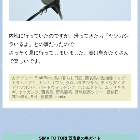
内地に行っていたのですが、帰ってきたら「ヤツガシ
ラいるよ」との事だったので、
さっそく見に行ってしまいました。春は鳥がたくさん
で楽しいです。
カテゴリー:
StaffBlog
,
島の暮らし日記
,
西表島の動植物
| タグ:
カラムクドリ
,
カンムリワシ
,
クロハラアジサシ
,
チュウダイズ
アカアオバト
,
バードウォッチング
,
ホシムクドリ
,
ムラサキサ
ギ
,
ヤツガシラ
,
西表島
,
野鳥観察
,
野鳥観察ツアー
| 投稿日:
2025年4月9日
|
投稿者:
maiko
SIMA TO TORI 西表島の鳥ガイド