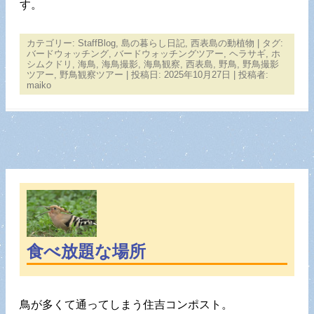
す。
カテゴリー:
StaffBlog
,
島の暮らし日記
,
西表島の動植物
| タグ:
バードウォッチング
,
バードウォッチングツアー
,
ヘラサギ
,
ホ
シムクドリ
,
海鳥
,
海鳥撮影
,
海鳥観察
,
西表島
,
野鳥
,
野鳥撮影
ツアー
,
野鳥観察ツアー
| 投稿日:
2025年10月27日
|
投稿者:
maiko
食べ放題な場所
鳥が多くて通ってしまう住吉コンポスト。