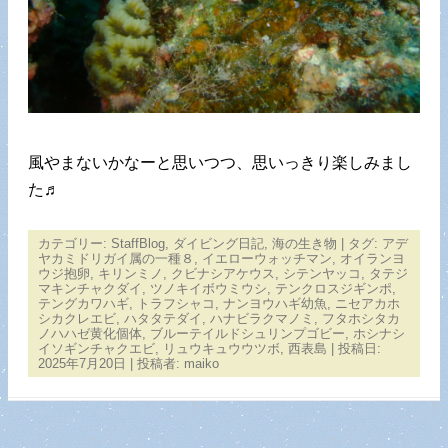
風やまないかなーと思いつつ、思いっきり楽しみまし
た♬
カテゴリー:
StaffBlog
,
ダイビング日記
,
海の生き物
| タグ:
アデ
ヤカミドリガイ属の一種８
,
イエローウォッチマン
,
オイランヨ
ウジ抱卵
,
キリンミノ
,
クビナシアケウス
,
シテンヤッコ
,
タテジ
マキンチャクダイ
,
ツノキイボウミウシ
,
テンクロスジギンポ
,
テングカワハギ
,
トラフシャコ
,
ナンヨウハギ幼魚
,
ニセアカホ
シカクレエビ
,
ハタタテダイ
,
ハナビラクマノミ
,
フタホシタカ
ノハハゼ黄化個体
,
ブルーテイルドシュリンプゴビー
,
ホシナシ
イソギンチャクエビ
,
リュウキュウウツボ
,
西表島
| 投稿日:
2025年7月20日
|
投稿者:
maiko