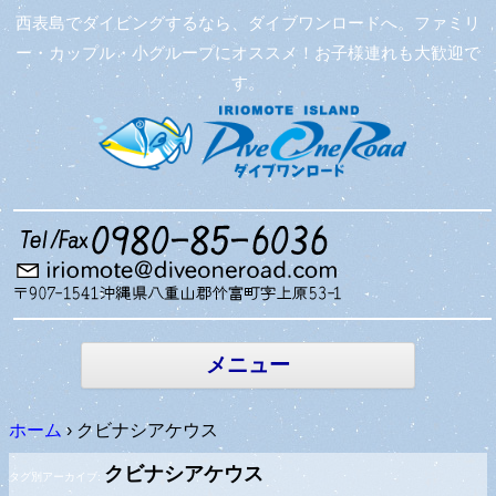
西表島でダイビングするなら、ダイブワンロードへ。ファミリ
ー・カップル・小グループにオススメ！お子様連れも大歓迎で
す。
コンテン
ツへ移動
メニュー
ホーム
›
クビナシアケウス
クビナシアケウス
タグ別アーカイブ: