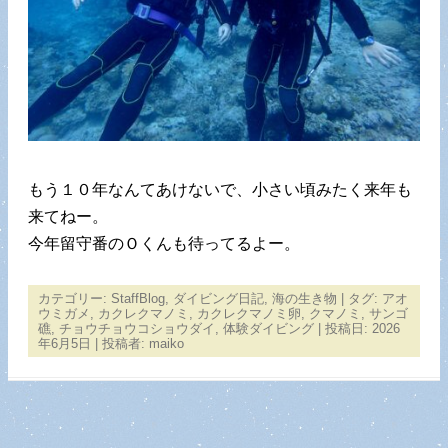
もう１０年なんてあけないで、小さい頃みたく来年も
来てねー。
今年留守番のＯくんも待ってるよー。
カテゴリー:
StaffBlog
,
ダイビング日記
,
海の生き物
| タグ:
アオ
ウミガメ
,
カクレクマノミ
,
カクレクマノミ卵
,
クマノミ
,
サンゴ
礁
,
チョウチョウコショウダイ
,
体験ダイビング
| 投稿日:
2026
年6月5日
|
投稿者:
maiko