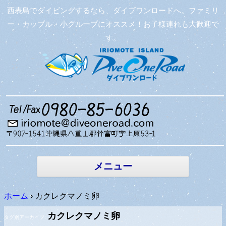
西表島でダイビングするなら、ダイブワンロードへ。ファミリ
ー・カップル・小グループにオススメ！お子様連れも大歓迎で
す。
コンテン
ツへ移動
メニュー
ホーム
›
カクレクマノミ卵
カクレクマノミ卵
タグ別アーカイブ: