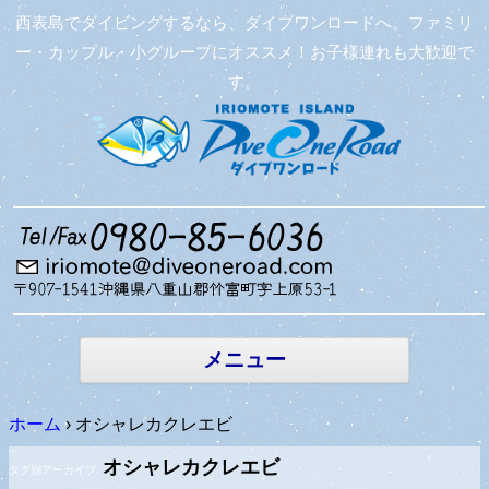
西表島でダイビングするなら、ダイブワンロードへ。ファミリ
ー・カップル・小グループにオススメ！お子様連れも大歓迎で
す。
コンテン
ツへ移動
メニュー
ホーム
›
オシャレカクレエビ
オシャレカクレエビ
タグ別アーカイブ: