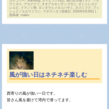
カテゴリー:
StaffBlog
,
ダイビング日記
,
海の生き物
| タグ:
アオ
ウミガメ
,
アカククリ
,
オオアカホシサンゴガニ
,
オシャレカク
レエビ
,
クマノミ卵
,
ダンダラヒメヨコバサミ
,
ネズミフグ
,
ブッ
シュドノエルウミウシ
,
マダラハタ
| 投稿日:
2026年6月28日
|
投稿者:
maiko
風が強い日はネチネチ楽しむ
西寄りの風が強い一日です。
皆さん風を避けて湾内で潜ってます。