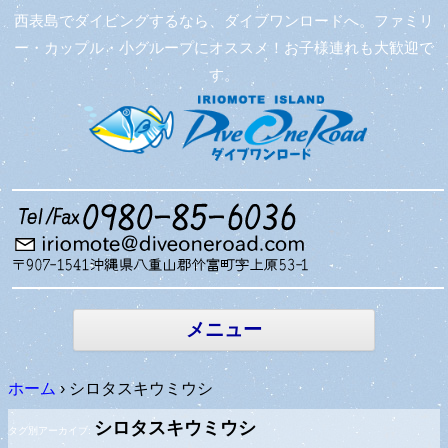
西表島でダイビングするなら、ダイブワンロードへ。ファミリ
ー・カップル・小グループにオススメ！お子様連れも大歓迎で
す。
コンテン
ツへ移動
メニュー
ホーム
›
シロタスキウミウシ
シロタスキウミウシ
タグ別アーカイブ: