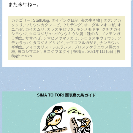
また来年ね～。
カテゴリー:
StaffBlog
,
ダイビング日記
,
海の生き物
| タグ:
アカ
ククリ
,
ウミウシカクレエビ
,
ウミテング
,
オニダルマオコゼ
,
オ
ニハゼ
,
カイカムリ
,
カラスキセワタ
,
キンメモドキ
,
クチナガイ
シヨウジ
,
クロスジリュウグウウミウシ属１種の３
,
ゴマモンガ
ラ幼魚
,
ササハゼ
,
シマヒメヤマノカミ
,
シロタスキウミウシ
,
ソ
デカラッパ
,
タスジミドリガイ
,
ナマコマルガザミ
,
ナンヨウハ
ギ幼魚
,
フィコカリス・シムランス
,
プロステケラエウス属の１
種
,
ヨコシマエビ
,
ヨスジフエダイ
| 投稿日:
2021年11月5日
|
投
稿者:
maiko
SIMA TO TORI 西表島の鳥ガイド