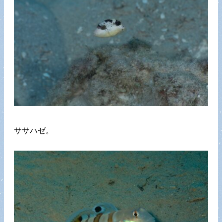
ササハゼ。