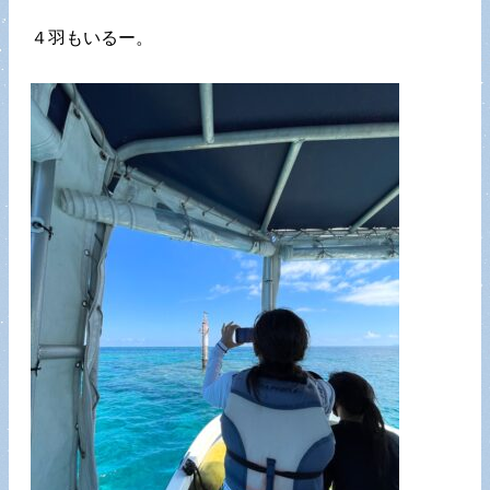
４羽もいるー。