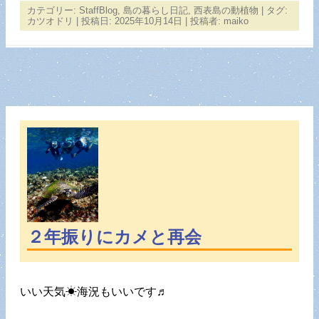
カテゴリー:
StaffBlog
,
島の暮らし日記
,
西表島の動植物
| タグ:
カツオドリ
| 投稿日:
2025年10月14日
|
投稿者:
maiko
２年振りにカメと再会
いい天気☀海況もいいです♬