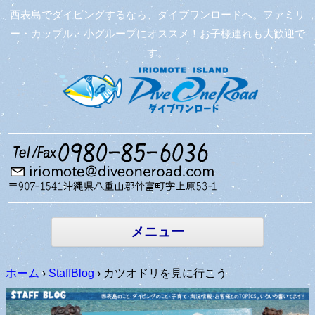
西表島でダイビングするなら、ダイブワンロードへ。ファミリ
ー・カップル・小グループにオススメ！お子様連れも大歓迎で
す。
コンテン
ツへ移動
メニュー
ホーム
›
StaffBlog
›
カツオドリを見に行こう