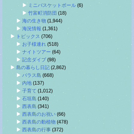
ミニバスケットボール
(6)
竹富町消防団
(18)
海の生き物
(1,944)
海況情報
(1,361)
トピックス
(706)
お子様連れ
(518)
ナイトツアー
(64)
記念ダイブ
(98)
島の暮らし日記
(2,862)
バラス島
(668)
内地
(137)
子育て
(1,012)
石垣島
(140)
西表島
(341)
西表島のお祝い
(66)
西表島の動植物
(478)
西表島の行事
(372)