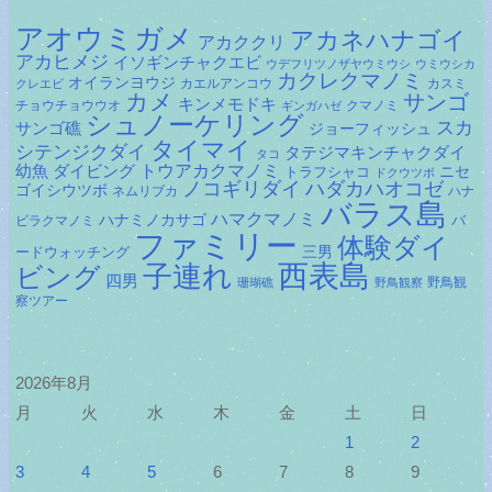
アオウミガメ
アカネハナゴイ
アカククリ
アカヒメジ
イソギンチャクエビ
ウデフリツノザヤウミウシ
ウミウシカ
カクレクマノミ
オイランヨウジ
カエルアンコウ
カスミ
クレエビ
カメ
サンゴ
キンメモドキ
チョウチョウウオ
クマノミ
ギンガハゼ
シュノーケリング
スカ
サンゴ礁
ジョーフィッシュ
タイマイ
シテンジクダイ
タテジマキンチャクダイ
タコ
ダイビング
トウアカクマノミ
幼魚
トラフシャコ
ニセ
ドクウツボ
ノコギリダイ
ハダカハオコゼ
ゴイシウツボ
ネムリブカ
ハナ
バラス島
ハマクマノミ
ハナミノカサゴ
バ
ビラクマノミ
ファミリー
体験ダイ
ードウォッチング
三男
子連れ
西表島
ビング
四男
野鳥観
珊瑚礁
野鳥観察
察ツアー
2026年8月
月
火
水
木
金
土
日
1
2
3
4
5
6
7
8
9