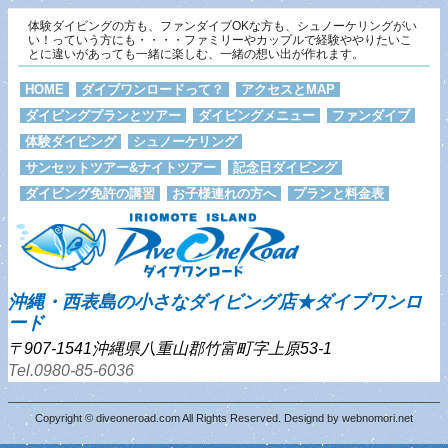
体験ダイビングの方も、ファンダイブOKな方も、シュノーケリングがい
い！っていう方にも・・・・ファミリーやカップルで経験ややりたいこ
とに違いがあっても一緒に楽しむ、一緒の想い出が作れます。
HOME
ダイブワンロードって？
アクセスとMAP
ダイビングプランとツアー
ダイビングメニュー
ファンダイブ
体験ダイビング
シュノーケリング
サンセットツアー&ナイトツアー
記念日ダイビング
ダイビング免許の講習
お子様連れの方へ
プランと料金表
沖縄・西表島の小さなダイビング店★ダイブワンロ
ード
〒907-1541沖縄県八重山郡竹富町字上原53-1
Tel.0980-85-6036
Copyright © diveoneroad.com All Rights Reserved. Designd by
webnomori.net