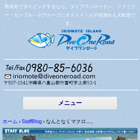
西表島でダイビングするなら、ダイブワンロードへ。ファミリ
ー・カップル・小グループにオススメ！お子様連れも大歓迎で
す。
コンテン
ツへ移動
メニュー
ホーム
›
StaffBlog
›
なんとなくマクロ…。