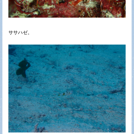
ササハゼ。