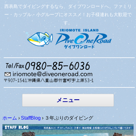
西表島でダイビングするなら、ダイブワンロードへ。ファミリ
ー・カップル・小グループにオススメ！お子様連れも大歓迎で
す。
コンテン
ツへ移動
メニュー
ホーム
›
StaffBlog
›
３年ぶりのダイビング