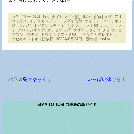
また遊びに来てくださいね～。
カテゴリー:
StaffBlog
,
ダイビング日記
,
海の生き物
| タグ:
アオ
ウミガメ
,
イブリカマス
,
イロブダイ幼魚
,
オイランヨウジ
,
オス
ジクロハギ
,
オビテンスモドキ
,
カクレクマノミ卵
,
カメ
,
クマノ
ミ
,
クロスジギンポ
,
ケショウフグ
,
サザナミヤッコ
,
チョウチョ
ウコショウダイ
,
トウアカクマノミ卵
,
ナデシコカクレエビ
,
ホ
ウセキキントキ
| 投稿日:
2022年8月24日
|
投稿者:
maiko
←
バラス島でゆっくり
いっぱい泳ごう！
→
投稿ナビゲーション
SIMA TO TORI 西表島の鳥ガイド