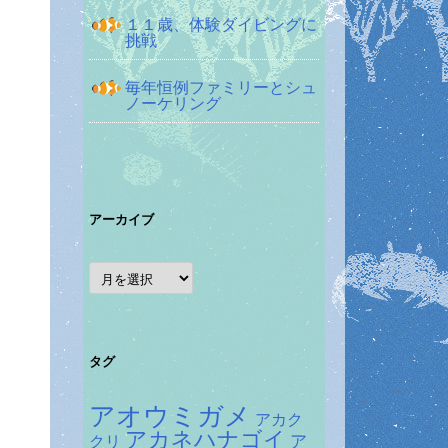
１１歳、体験ダイビングに
挑戦
毎年恒例ファミリーとシュ
ノーケリング
アーカイブ
ア
ー
カ
イ
ブ
タグ
アオウミガメ
アカク
アカネハナゴイ
ア
クリ