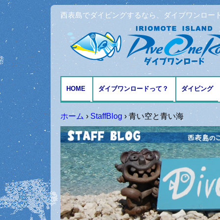
西表島でダイビングするなら、ダイブワンロー
HOME
ダイブワンロードって？
ダイビング
アクセスとMAP
ファンダイ
ホーム
›
StaffBlog
›
青い空と青い海
体験ダイビ
シュノーケ
記念日ダイ
ダイビング