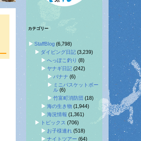
カテゴリー
StaffBlog
(6,798)
ダイビング日記
(3,239)
へっぽこ釣り
(8)
ヤナギ日記
(242)
バナナ
(6)
ミニバスケットボー
ル
(6)
竹富町消防団
(18)
海の生き物
(1,944)
海況情報
(1,361)
トピックス
(706)
お子様連れ
(518)
ナイトツアー
(64)