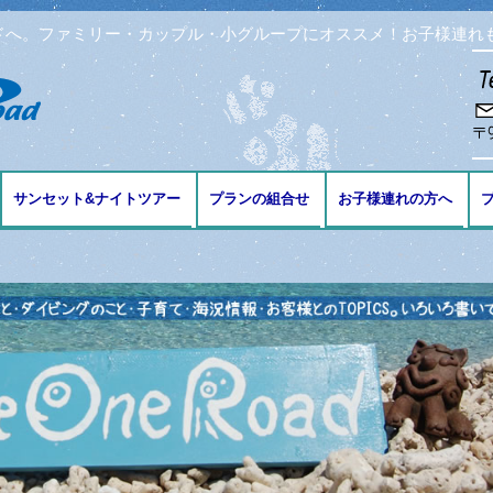
ドへ。ファミリー・カップル・小グループにオススメ！お子様連れ
コンテンツへ移動
サンセット&ナイトツアー
プランの組合せ
お子様連れの方へ
ブ
ング
リング
ビング
免許の講習