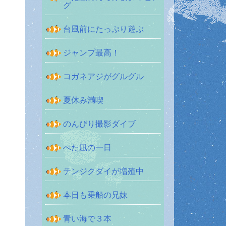
グ
台風前にたっぷり遊ぶ
ジャンプ最高！
コガネアジがグルグル
夏休み満喫
のんびり撮影ダイブ
べた凪の一日
テンジクダイが増殖中
本日も乗船の兄妹
青い海で３本