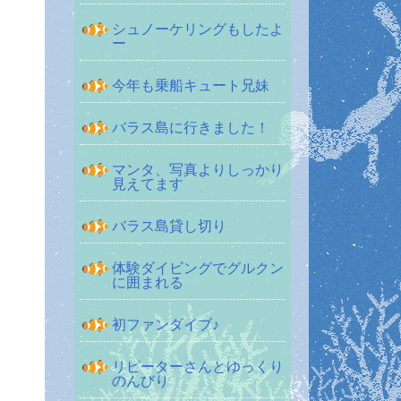
シュノーケリングもしたよ
ー
今年も乗船キュート兄妹
バラス島に行きました！
マンタ、写真よりしっかり
見えてます
バラス島貸し切り
体験ダイビングでグルクン
に囲まれる
初ファンダイブ♪
リピーターさんとゆっくり
のんびり