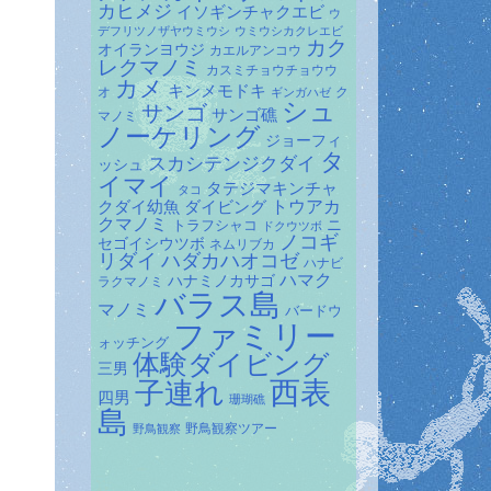
カヒメジ
イソギンチャクエビ
ウ
デフリツノザヤウミウシ
ウミウシカクレエビ
カク
オイランヨウジ
カエルアンコウ
レクマノミ
カスミチョウチョウウ
カメ
キンメモドキ
オ
ク
ギンガハゼ
シュ
サンゴ
サンゴ礁
マノミ
ノーケリング
ジョーフィ
タ
スカシテンジクダイ
ッシュ
イマイ
タテジマキンチャ
タコ
ダイビング
トウアカ
クダイ幼魚
クマノミ
トラフシャコ
ニ
ドクウツボ
ノコギ
セゴイシウツボ
ネムリブカ
リダイ
ハダカハオコゼ
ハナビ
ハマク
ハナミノカサゴ
ラクマノミ
バラス島
マノミ
バードウ
ファミリー
ォッチング
体験ダイビング
三男
子連れ
西表
四男
珊瑚礁
島
野鳥観察ツアー
野鳥観察