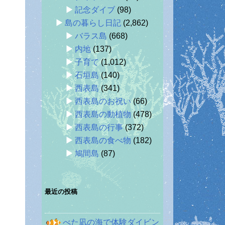
記念ダイブ
(98)
島の暮らし日記
(2,862)
バラス島
(668)
内地
(137)
子育て
(1,012)
石垣島
(140)
西表島
(341)
西表島のお祝い
(66)
西表島の動植物
(478)
西表島の行事
(372)
西表島の食べ物
(182)
鳩間島
(87)
最近の投稿
べた凪の海で体験ダイビン