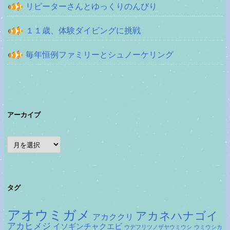
リピーターさんとゆっくりのんびり
１１歳、体験ダイビングに挑戦
毎年恒例ファミリーとシュノーケリング
アーカイブ
ア
ー
カ
イ
ブ
タグ
アオウミガメ
アカネハナゴイ
アカククリ
アカヒメジ
イソギンチャクエビ
ウデフリツノザヤウミウシ
ウミウシカ