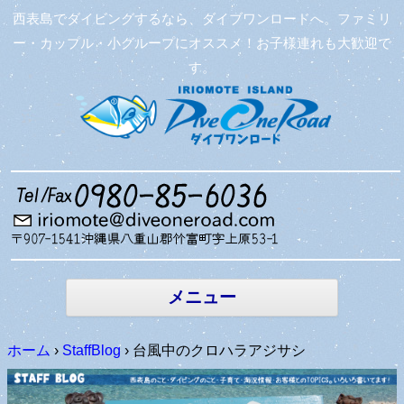
西表島でダイビングするなら、ダイブワンロードへ。ファミリ
ー・カップル・小グループにオススメ！お子様連れも大歓迎で
す。
コンテン
ツへ移動
メニュー
ホーム
›
StaffBlog
›
台風中のクロハラアジサシ