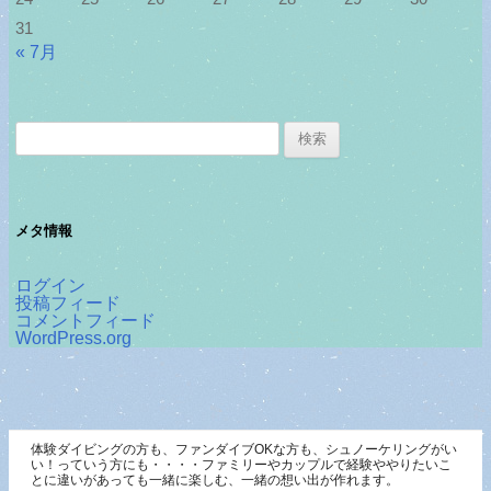
31
« 7月
検
索:
メタ情報
ログイン
投稿フィード
コメントフィード
WordPress.org
体験ダイビングの方も、ファンダイブOKな方も、シュノーケリングがい
い！っていう方にも・・・・ファミリーやカップルで経験ややりたいこ
とに違いがあっても一緒に楽しむ、一緒の想い出が作れます。