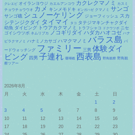
カクレクマノミ
オイランヨウジ
カエルアンコウ
カスミ
クレエビ
カメ
サンゴ
キンメモドキ
チョウチョウウオ
クマノミ
ギンガハゼ
シュノーケリング
スカ
サンゴ礁
ジョーフィッシュ
タイマイ
シテンジクダイ
タテジマキンチャクダイ
タコ
ダイビング
トウアカクマノミ
幼魚
トラフシャコ
ニセ
ドクウツボ
ノコギリダイ
ハダカハオコゼ
ゴイシウツボ
ネムリブカ
ハナ
バラス島
ハマクマノミ
ハナミノカサゴ
バ
ビラクマノミ
ファミリー
体験ダイ
ードウォッチング
三男
子連れ
西表島
ビング
四男
野鳥観
珊瑚礁
野鳥観察
察ツアー
2026年8月
月
火
水
木
金
土
日
1
2
3
4
5
6
7
8
9
10
11
12
13
14
15
16
17
18
19
20
21
22
23
24
25
26
27
28
29
30