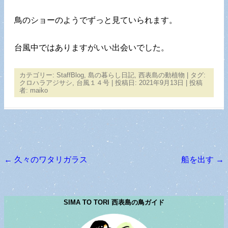
鳥のショーのようでずっと見ていられます。
台風中ではありますがいい出会いでした。
カテゴリー:
StaffBlog
,
島の暮らし日記
,
西表島の動植物
| タグ:
クロハラアジサシ
,
台風１４号
| 投稿日:
2021年9月13日
|
投稿
者:
maiko
←
久々のワタリガラス
船を出す
→
投稿ナビゲーション
SIMA TO TORI 西表島の鳥ガイド