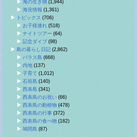
海の生き物
(1,944)
海況情報
(1,361)
トピックス
(706)
お子様連れ
(518)
ナイトツアー
(64)
記念ダイブ
(98)
島の暮らし日記
(2,862)
バラス島
(668)
内地
(137)
子育て
(1,012)
石垣島
(140)
西表島
(341)
西表島のお祝い
(66)
西表島の動植物
(478)
西表島の行事
(372)
西表島の食べ物
(182)
鳩間島
(87)