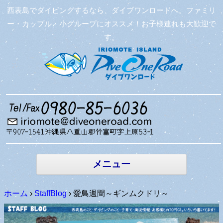
西表島でダイビングするなら、ダイブワンロードへ。ファミリ
ー・カップル・小グループにオススメ！お子様連れも大歓迎で
す。
コンテン
ツへ移動
メニュー
ホーム
›
StaffBlog
›
愛鳥週間～ギンムクドリ～