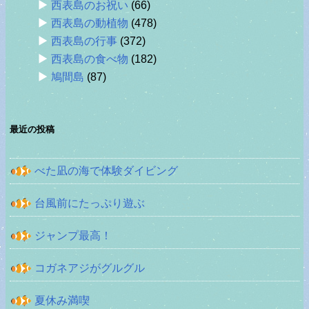
西表島のお祝い
(66)
西表島の動植物
(478)
西表島の行事
(372)
西表島の食べ物
(182)
鳩間島
(87)
最近の投稿
べた凪の海で体験ダイビング
台風前にたっぷり遊ぶ
ジャンプ最高！
コガネアジがグルグル
夏休み満喫