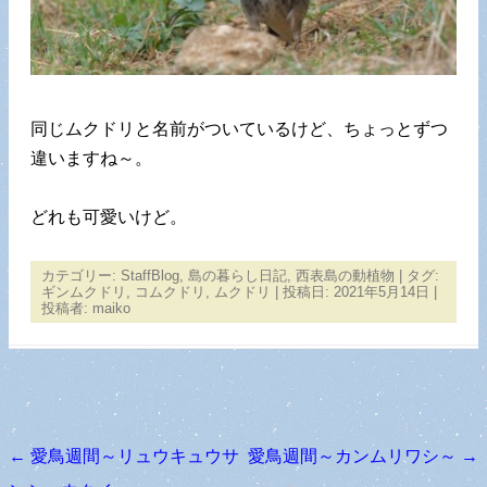
同じムクドリと名前がついているけど、ちょっとずつ
違いますね～。
どれも可愛いけど。
カテゴリー:
StaffBlog
,
島の暮らし日記
,
西表島の動植物
| タグ:
ギンムクドリ
,
コムクドリ
,
ムクドリ
| 投稿日:
2021年5月14日
|
投稿者:
maiko
←
愛鳥週間～リュウキュウサ
愛鳥週間～カンムリワシ～
→
投稿ナビゲーション