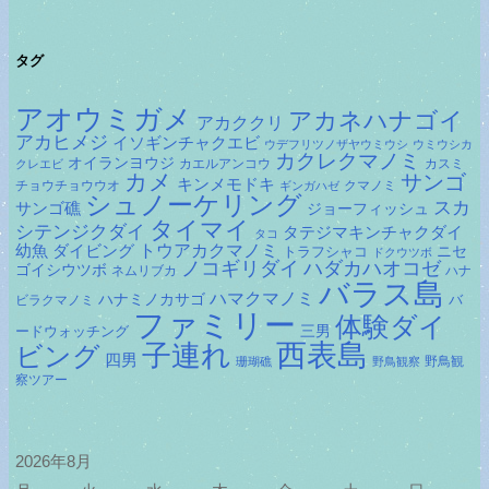
イ
ブ
タグ
アオウミガメ
アカネハナゴイ
アカククリ
アカヒメジ
イソギンチャクエビ
ウデフリツノザヤウミウシ
ウミウシカ
カクレクマノミ
オイランヨウジ
カエルアンコウ
カスミ
クレエビ
カメ
サンゴ
キンメモドキ
チョウチョウウオ
クマノミ
ギンガハゼ
シュノーケリング
スカ
サンゴ礁
ジョーフィッシュ
タイマイ
シテンジクダイ
タテジマキンチャクダイ
タコ
ダイビング
トウアカクマノミ
幼魚
トラフシャコ
ニセ
ドクウツボ
ノコギリダイ
ハダカハオコゼ
ゴイシウツボ
ネムリブカ
ハナ
バラス島
ハマクマノミ
ハナミノカサゴ
バ
ビラクマノミ
ファミリー
体験ダイ
ードウォッチング
三男
子連れ
西表島
ビング
四男
野鳥観
珊瑚礁
野鳥観察
察ツアー
2026年8月