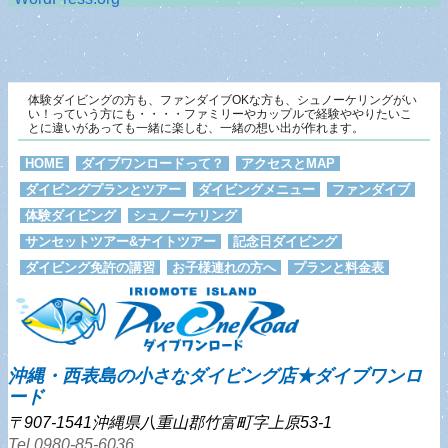
体験ダイビングの方も、ファンダイブOKな方も、シュノーケリングがい
い！っていう方にも・・・・ファミリーやカップルで経験ややりたいこ
とに違いがあっても一緒に楽しむ、一緒の想い出が作れます。
HOME
ダイブワンロードって？
アクセスとMAP
ダイビングプランとツアー
ダイビングメニュー
ファンダイブ
体験ダイビング
シュノーケリング
サンセットツアー&ナイトツアー
記念日ダイビング
ダイビング免許の講習
お子様連れの方へ
プランと料金表
沖縄・西表島の小さなダイビング店★ダイブワンロ
ード
〒907-1541沖縄県八重山郡竹富町字上原53-1
Tel.0980-85-6036