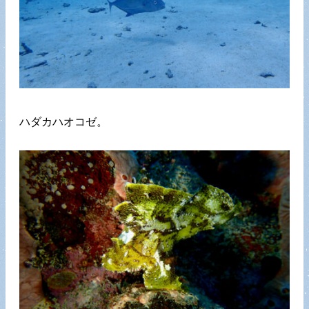
ハダカハオコゼ。