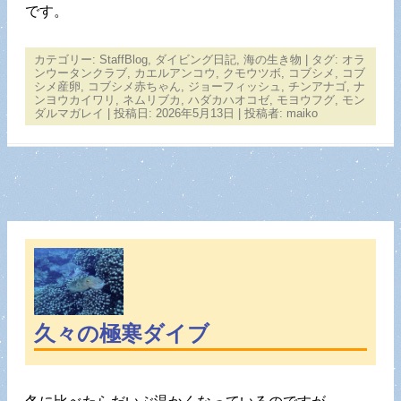
です。
カテゴリー:
StaffBlog
,
ダイビング日記
,
海の生き物
| タグ:
オラ
ンウータンクラブ
,
カエルアンコウ
,
クモウツボ
,
コブシメ
,
コブ
シメ産卵
,
コブシメ赤ちゃん
,
ジョーフィッシュ
,
チンアナゴ
,
ナ
ンヨウカイワリ
,
ネムリブカ
,
ハダカハオコゼ
,
モヨウフグ
,
モン
ダルマガレイ
| 投稿日:
2026年5月13日
|
投稿者:
maiko
久々の極寒ダイブ