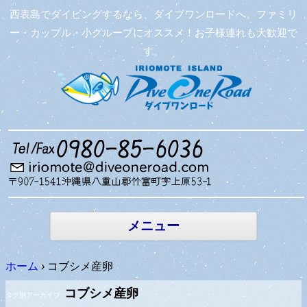
西表島でダイビングするなら、ダイブワンロードへ。ファミリ
ー・カップル・小グループにオススメ！お子様連れも大歓迎で
す。
コンテン
ツへ移動
メニュー
ホーム
›
コブシメ産卵
コブシメ産卵
タグ別アーカイブ: