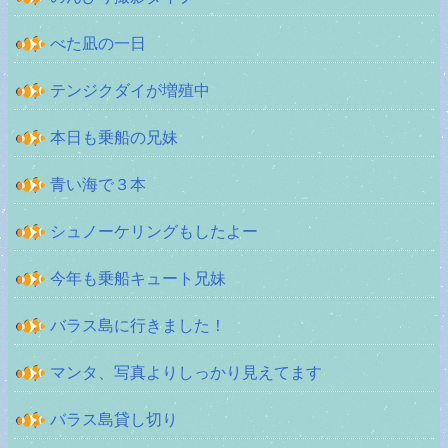
べた凪の一日
テンジクダイが増殖中
本日も乗船の兄妹
青い海で３本
シュノーケリングもしたよー
今年も乗船キュート兄妹
バラス島に行きました！
マンタ、写真よりしっかり見えてます
バラス島貸し切り