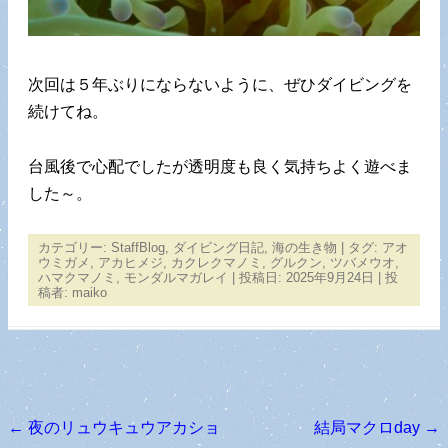
次回は５年ぶりにならないように、ぜひダイビングを
続けてね。
台風後で心配でしたが透明度も良く気持ちよく遊べま
した～。
カテゴリー:
StaffBlog
,
ダイビング日記
,
海の生き物
| タグ:
アオ
ウミガメ
,
アカヒメジ
,
カクレクマノミ
,
グルクン
,
ツバメウオ
,
ハマクマノミ
,
モンダルマガレイ
| 投稿日:
2025年9月24日
|
投
稿者:
maiko
←
夜のリュウキュウアカショ
結局マクロday
→
投稿ナビゲーション