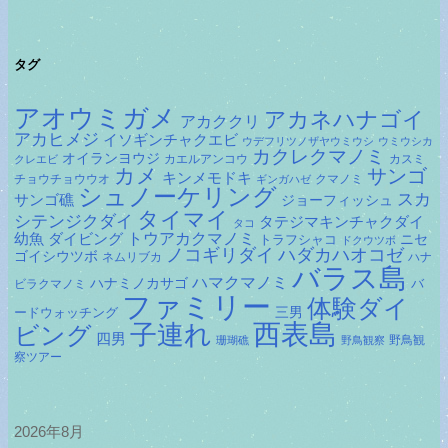
カ
イ
ブ
タグ
アオウミガメ
アカネハナゴイ
アカククリ
アカヒメジ
イソギンチャクエビ
ウデフリツノザヤウミウシ
ウミウシカ
カクレクマノミ
オイランヨウジ
カエルアンコウ
カスミ
クレエビ
カメ
サンゴ
キンメモドキ
チョウチョウウオ
クマノミ
ギンガハゼ
シュノーケリング
スカ
サンゴ礁
ジョーフィッシュ
タイマイ
シテンジクダイ
タテジマキンチャクダイ
タコ
ダイビング
トウアカクマノミ
幼魚
トラフシャコ
ニセ
ドクウツボ
ノコギリダイ
ハダカハオコゼ
ゴイシウツボ
ネムリブカ
ハナ
バラス島
ハマクマノミ
ハナミノカサゴ
バ
ビラクマノミ
ファミリー
体験ダイ
ードウォッチング
三男
子連れ
西表島
ビング
四男
野鳥観
珊瑚礁
野鳥観察
察ツアー
2026年8月