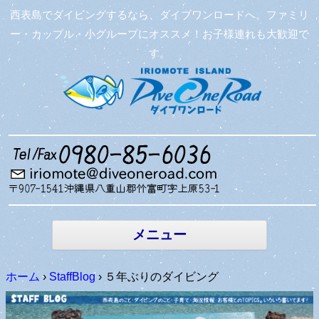
西表島でダイビングするなら、ダイブワンロードへ。ファミリ
ー・カップル・小グループにオススメ！お子様連れも大歓迎で
す。
コンテン
ツへ移動
メニュー
ホーム
›
StaffBlog
›
５年ぶりのダイビング