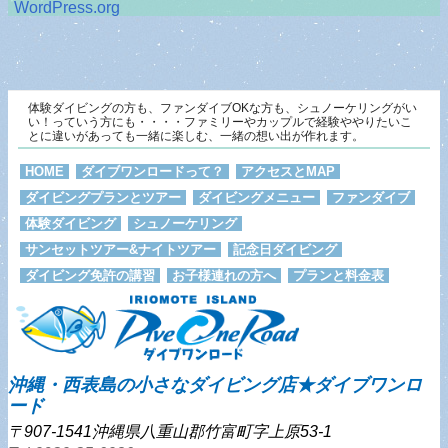
WordPress.org
体験ダイビングの方も、ファンダイブOKな方も、シュノーケリングがい
い！っていう方にも・・・・ファミリーやカップルで経験ややりたいこ
とに違いがあっても一緒に楽しむ、一緒の想い出が作れます。
HOME
ダイブワンロードって？
アクセスとMAP
ダイビングプランとツアー
ダイビングメニュー
ファンダイブ
体験ダイビング
シュノーケリング
サンセットツアー&ナイトツアー
記念日ダイビング
ダイビング免許の講習
お子様連れの方へ
プランと料金表
沖縄・西表島の小さなダイビング店★ダイブワンロ
ード
〒907-1541沖縄県八重山郡竹富町字上原53-1