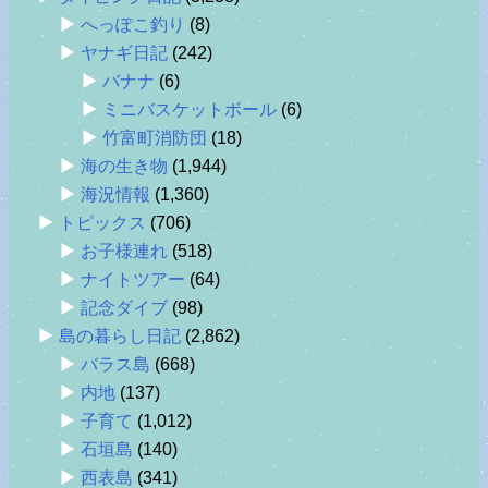
へっぽこ釣り
(8)
ヤナギ日記
(242)
バナナ
(6)
ミニバスケットボール
(6)
竹富町消防団
(18)
海の生き物
(1,944)
海況情報
(1,360)
トピックス
(706)
お子様連れ
(518)
ナイトツアー
(64)
記念ダイブ
(98)
島の暮らし日記
(2,862)
バラス島
(668)
内地
(137)
子育て
(1,012)
石垣島
(140)
西表島
(341)