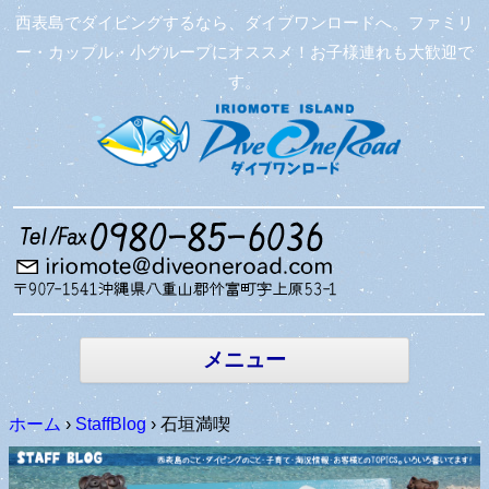
西表島でダイビングするなら、ダイブワンロードへ。ファミリ
ー・カップル・小グループにオススメ！お子様連れも大歓迎で
す。
コンテン
ツへ移動
メニュー
ホーム
›
StaffBlog
›
石垣満喫