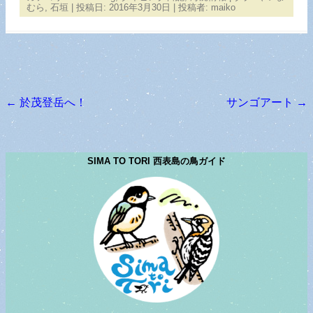
むら
,
石垣
| 投稿日:
2016年3月30日
|
投稿者:
maiko
←
於茂登岳へ！
サンゴアート
→
投稿ナビゲーション
SIMA TO TORI 西表島の鳥ガイド