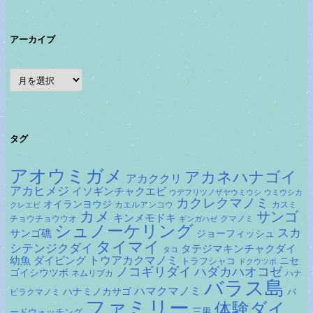
アーカイブ
ア
ー
カ
イ
ブ
タグ
アオウミガメ
アカネハナゴイ
アカククリ
アカヒメジ
イソギンチャクエビ
ウデフリツノザヤウミウシ
ウミウシカ
カクレクマノミ
オイランヨウジ
カエルアンコウ
カスミ
クレエビ
カメ
サンゴ
キンメモドキ
チョウチョウウオ
クマノミ
ギンガハゼ
シュノーケリング
スカ
サンゴ礁
ジョーフィッシュ
タイマイ
シテンジクダイ
タテジマキンチャクダイ
タコ
ダイビング
トウアカクマノミ
幼魚
トラフシャコ
ニセ
ドクウツボ
ノコギリダイ
ハダカハオコゼ
ゴイシウツボ
ネムリブカ
ハナ
バラス島
ハマクマノミ
ハナミノカサゴ
バ
ビラクマノミ
ファミリー
体験ダイ
ードウォッチング
三男