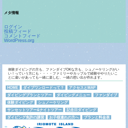
メタ情報
ログイン
投稿フィード
コメントフィード
WordPress.org
体験ダイビングの方も、ファンダイブOKな方も、シュノーケリングがい
い！っていう方にも・・・・ファミリーやカップルで経験ややりたいこ
とに違いがあっても一緒に楽しむ、一緒の想い出が作れます。
HOME
ダイブワンロードって？
アクセスとMAP
ダイビングプランとツアー
ダイビングメニュー
ファンダイブ
体験ダイビング
シュノーケリング
サンセットツアー&ナイトツアー
記念日ダイビング
ダイビング免許の講習
お子様連れの方へ
プランと料金表