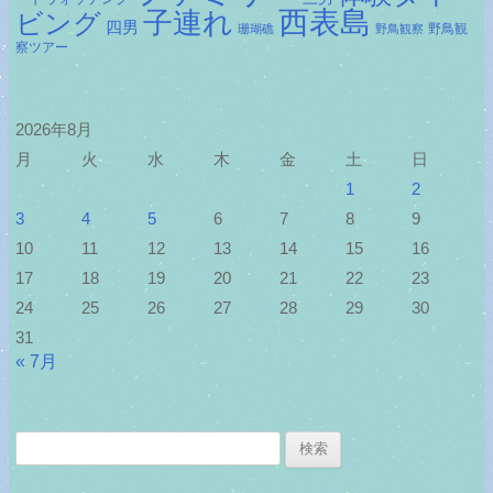
子連れ
西表島
ビング
四男
野鳥観
珊瑚礁
野鳥観察
察ツアー
2026年8月
月
火
水
木
金
土
日
1
2
3
4
5
6
7
8
9
10
11
12
13
14
15
16
17
18
19
20
21
22
23
24
25
26
27
28
29
30
31
« 7月
検
索: