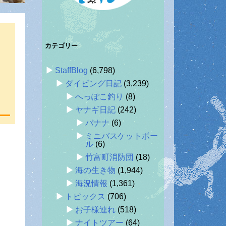
カテゴリー
StaffBlog
(6,798)
ダイビング日記
(3,239)
へっぽこ釣り
(8)
ヤナギ日記
(242)
バナナ
(6)
ミニバスケットボー
ル
(6)
竹富町消防団
(18)
海の生き物
(1,944)
海況情報
(1,361)
トピックス
(706)
お子様連れ
(518)
ナイトツアー
(64)