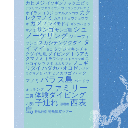
カヒメジ
イソギンチャクエビ
ウ
デフリツノザヤウミウシ
ウミウシカクレエビ
カク
オイランヨウジ
カエルアンコウ
レクマノミ
カスミチョウチョウウ
カメ
キンメモドキ
オ
ク
ギンガハゼ
シュ
サンゴ
サンゴ礁
マノミ
ノーケリング
ジョーフィ
タ
スカシテンジクダイ
ッシュ
イマイ
タテジマキンチャ
タコ
ダイビング
トウアカ
クダイ幼魚
クマノミ
トラフシャコ
ニ
ドクウツボ
ノコギ
セゴイシウツボ
ネムリブカ
リダイ
ハダカハオコゼ
ハナビ
ハマク
ハナミノカサゴ
ラクマノミ
バラス島
マノミ
バードウ
ファミリー
ォッチング
体験ダイビング
三男
子連れ
西表
四男
珊瑚礁
島
野鳥観察ツアー
野鳥観察