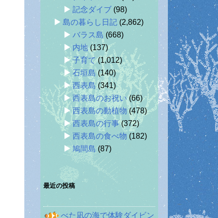
記念ダイブ
(98)
島の暮らし日記
(2,862)
バラス島
(668)
内地
(137)
子育て
(1,012)
石垣島
(140)
西表島
(341)
西表島のお祝い
(66)
西表島の動植物
(478)
西表島の行事
(372)
西表島の食べ物
(182)
鳩間島
(87)
最近の投稿
べた凪の海で体験ダイビン