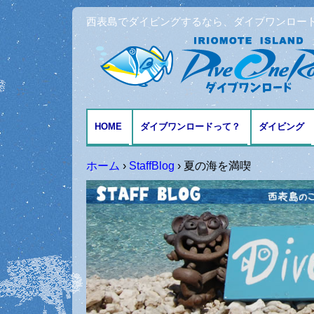
西表島でダイビングするなら、ダイブワンロー
HOME
ダイブワンロードって？
ダイビング
アクセスとMAP
ファンダイ
ホーム
›
StaffBlog
›
夏の海を満喫
体験ダイビ
シュノーケ
記念日ダイ
ダイビング