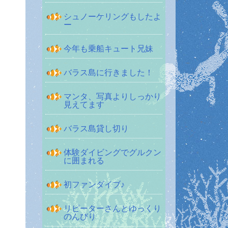
シュノーケリングもしたよ
ー
今年も乗船キュート兄妹
バラス島に行きました！
マンタ、写真よりしっかり
見えてます
バラス島貸し切り
体験ダイビングでグルクン
に囲まれる
初ファンダイブ♪
リピーターさんとゆっくり
のんびり