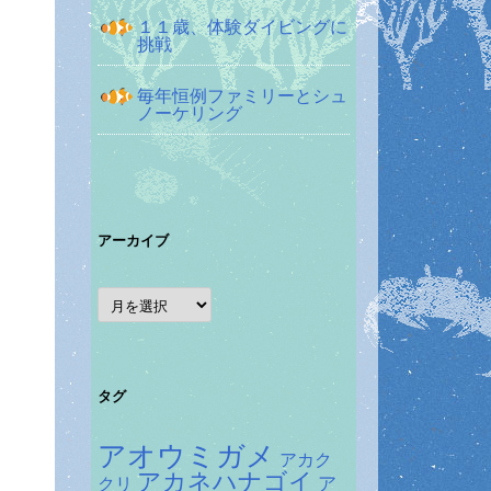
１１歳、体験ダイビングに
挑戦
毎年恒例ファミリーとシュ
ノーケリング
アーカイブ
ア
ー
カ
イ
ブ
タグ
アオウミガメ
アカク
アカネハナゴイ
ア
クリ