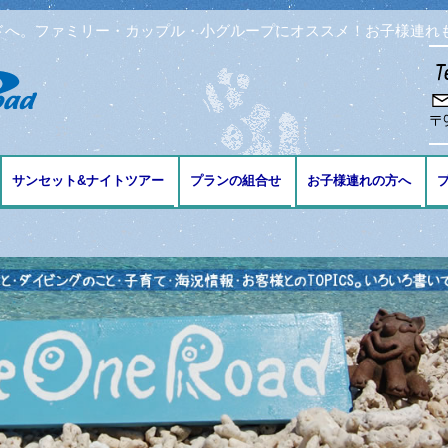
ドへ。ファミリー・カップル・小グループにオススメ！お子様連れ
コンテンツへ移動
サンセット&ナイトツアー
プランの組合せ
お子様連れの方へ
ブ
ング
リング
ビング
免許の講習