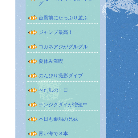
グ
台風前にたっぷり遊ぶ
ジャンプ最高！
コガネアジがグルグル
夏休み満喫
のんびり撮影ダイブ
べた凪の一日
テンジクダイが増殖中
本日も乗船の兄妹
青い海で３本