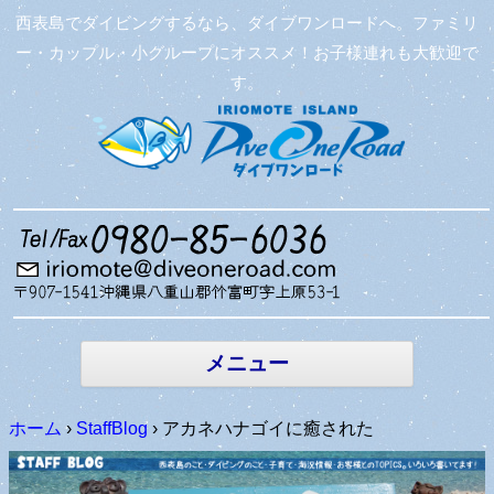
西表島でダイビングするなら、ダイブワンロードへ。ファミリ
ー・カップル・小グループにオススメ！お子様連れも大歓迎で
す。
コンテン
ツへ移動
メニュー
ホーム
›
StaffBlog
›
アカネハナゴイに癒された