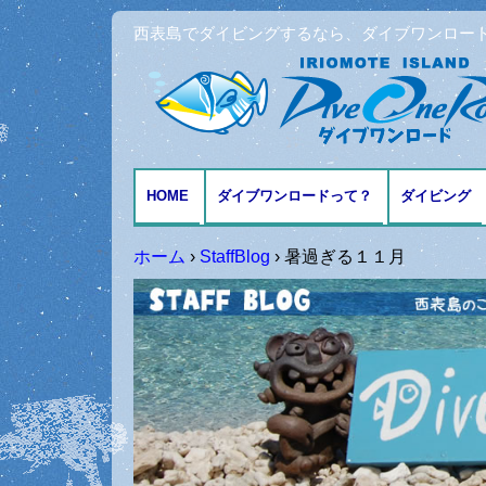
西表島でダイビングするなら、ダイブワンロー
HOME
ダイブワンロードって？
ダイビング
アクセスとMAP
ファンダイ
ホーム
›
StaffBlog
›
暑過ぎる１１月
体験ダイビ
シュノーケ
記念日ダイ
ダイビング