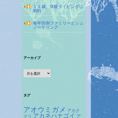
１１歳、体験ダイビングに
挑戦
毎年恒例ファミリーとシュ
ノーケリング
アーカイブ
ア
ー
カ
イ
ブ
タグ
アオウミガメ
アカク
アカネハナゴイ
ア
クリ