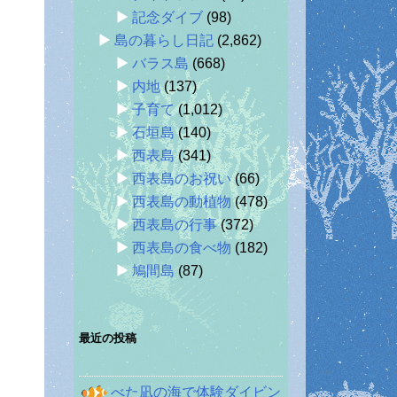
記念ダイブ
(98)
島の暮らし日記
(2,862)
バラス島
(668)
内地
(137)
子育て
(1,012)
石垣島
(140)
西表島
(341)
西表島のお祝い
(66)
西表島の動植物
(478)
西表島の行事
(372)
西表島の食べ物
(182)
鳩間島
(87)
最近の投稿
べた凪の海で体験ダイビン