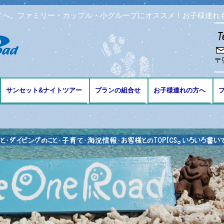
ドへ。ファミリー・カップル・小グループにオススメ！お子様連れ
コンテンツへ移動
サンセット&ナイトツアー
プランの組合せ
お子様連れの方へ
ブ
ング
リング
ビング
免許の講習