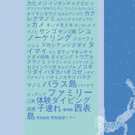
カヒメジ
イソギンチャクエビ
ウ
デフリツノザヤウミウシ
ウミウシカクレエビ
カク
オイランヨウジ
カエルアンコウ
レクマノミ
カスミチョウチョウウ
カメ
キンメモドキ
オ
ク
ギンガハゼ
シュ
サンゴ
サンゴ礁
マノミ
ノーケリング
ジョーフィ
タ
スカシテンジクダイ
ッシュ
イマイ
タテジマキンチャ
タコ
ダイビング
トウアカ
クダイ幼魚
クマノミ
トラフシャコ
ニ
ドクウツボ
ノコギ
セゴイシウツボ
ネムリブカ
リダイ
ハダカハオコゼ
ハナビ
ハマク
ハナミノカサゴ
ラクマノミ
バラス島
マノミ
バードウ
ファミリー
ォッチング
体験ダイビング
三男
子連れ
西表
四男
珊瑚礁
島
野鳥観察ツアー
野鳥観察