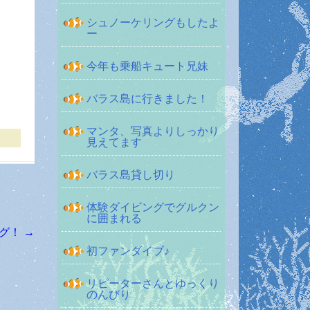
シュノーケリングもしたよ
ー
今年も乗船キュート兄妹
バラス島に行きました！
マンタ、写真よりしっかり
見えてます
バラス島貸し切り
体験ダイビングでグルクン
に囲まれる
ング！
→
初ファンダイブ♪
リピーターさんとゆっくり
のんびり