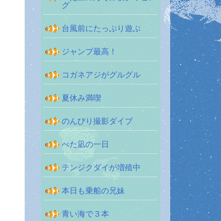
グ
台風前にたっぷり遊ぶ
ジャンプ最高！
コガネアジがグルグル
夏休み満喫
のんびり撮影ダイブ
べた凪の一日
テンジクダイが増殖中
本日も乗船の兄妹
青い海で３本