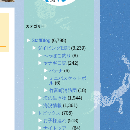
カテゴリー
StaffBlog
(6,798)
ダイビング日記
(3,239)
へっぽこ釣り
(8)
ヤナギ日記
(242)
バナナ
(6)
ミニバスケットボー
ル
(6)
竹富町消防団
(18)
海の生き物
(1,944)
海況情報
(1,361)
トピックス
(706)
お子様連れ
(518)
ナイトツアー
(64)