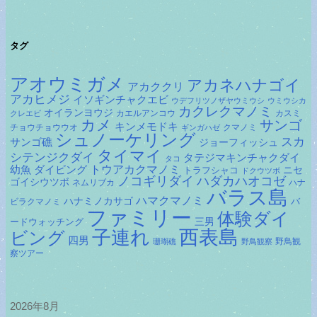
カ
イ
ブ
タグ
アオウミガメ
アカネハナゴイ
アカククリ
アカヒメジ
イソギンチャクエビ
ウデフリツノザヤウミウシ
ウミウシカ
カクレクマノミ
オイランヨウジ
カエルアンコウ
カスミ
クレエビ
カメ
サンゴ
キンメモドキ
チョウチョウウオ
クマノミ
ギンガハゼ
シュノーケリング
スカ
サンゴ礁
ジョーフィッシュ
タイマイ
シテンジクダイ
タテジマキンチャクダイ
タコ
ダイビング
トウアカクマノミ
幼魚
トラフシャコ
ニセ
ドクウツボ
ノコギリダイ
ハダカハオコゼ
ゴイシウツボ
ネムリブカ
ハナ
バラス島
ハマクマノミ
ハナミノカサゴ
バ
ビラクマノミ
ファミリー
体験ダイ
ードウォッチング
三男
子連れ
西表島
ビング
四男
野鳥観
珊瑚礁
野鳥観察
察ツアー
2026年8月