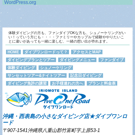
WordPress.org
体験ダイビングの方も、ファンダイブOKな方も、シュノーケリングがい
い！っていう方にも・・・・ファミリーやカップルで経験ややりたいこ
とに違いがあっても一緒に楽しむ、一緒の想い出が作れます。
HOME
ダイブワンロードって？
アクセスとMAP
ダイビングプランとツアー
ダイビングメニュー
ファンダイブ
体験ダイビング
シュノーケリング
サンセットツアー&ナイトツアー
記念日ダイビング
ダイビング免許の講習
お子様連れの方へ
プランと料金表
沖縄・西表島の小さなダイビング店★ダイブワンロ
ード
〒907-1541沖縄県八重山郡竹富町字上原53-1