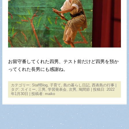
お留守番してくれた四男、テスト前だけど四男を預か
ってくれた長男にも感謝ね。
カテゴリー:
StaffBlog
,
子育て
,
島の暮らし日記
,
西表島の行事
|
タグ:
スイミー
,
三男
,
学習発表会
,
次男
,
鳩間節
| 投稿日:
2022
年1月30日
|
投稿者:
maiko