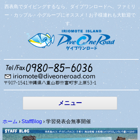
西表島でダイビングするなら、ダイブワンロードへ。ファミリ
ー・カップル・小グループにオススメ！お子様連れも大歓迎で
す。
コンテン
ツへ移動
メニュー
ホーム
›
StaffBlog
›
学習発表会無事開催