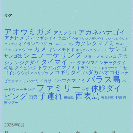
イ
ブ
タグ
アオウミガメ
アカネハナゴイ
アカククリ
アカヒメジ
イソギンチャクエビ
ウデフリツノザヤウミウシ
ウミウシカ
カクレクマノミ
オイランヨウジ
カエルアンコウ
カスミ
クレエビ
カメ
サンゴ
キンメモドキ
チョウチョウウオ
クマノミ
ギンガハゼ
シュノーケリング
スカ
サンゴ礁
ジョーフィッシュ
タイマイ
シテンジクダイ
タテジマキンチャクダイ
タコ
ダイビング
トウアカクマノミ
幼魚
トラフシャコ
ニセ
ドクウツボ
ノコギリダイ
ハダカハオコゼ
ゴイシウツボ
ネムリブカ
ハナ
バラス島
ハマクマノミ
ハナミノカサゴ
バ
ビラクマノミ
ファミリー
体験ダイ
ードウォッチング
三男
子連れ
西表島
ビング
四男
野鳥観
珊瑚礁
野鳥観察
察ツアー
2026年8月
月
火
水
木
金
土
日