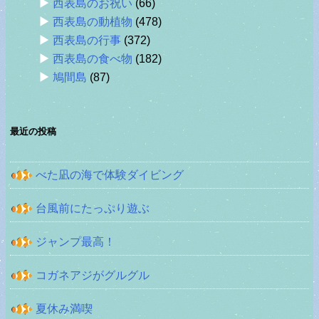
西表島のお祝い
(66)
西表島の動植物
(478)
西表島の行事
(372)
西表島の食べ物
(182)
鳩間島
(87)
最近の投稿
べた凪の海で体験ダイビング
台風前にたっぷり遊ぶ
ジャンプ最高！
コガネアジがグルグル
夏休み満喫