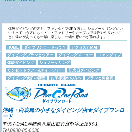
体験ダイビングの方も、ファンダイブOKな方も、シュノーケリングがい
い！っていう方にも・・・・ファミリーやカップルで経験ややりたいこ
とに違いがあっても一緒に楽しむ、一緒の想い出が作れます。
HOME
ダイブワンロードって？
アクセスとMAP
ダイビングプランとツアー
ダイビングメニュー
ファンダイブ
体験ダイビング
シュノーケリング
サンセットツアー&ナイトツアー
記念日ダイビング
ダイビング免許の講習
お子様連れの方へ
プランと料金表
沖縄・西表島の小さなダイビング店★ダイブワンロ
ード
〒907-1541沖縄県八重山郡竹富町字上原53-1
Tel.0980-85-6036