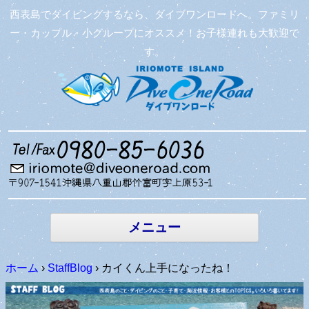
西表島でダイビングするなら、ダイブワンロードへ。ファミリ
ー・カップル・小グループにオススメ！お子様連れも大歓迎で
す。
コンテン
ツへ移動
メニュー
ホーム
›
StaffBlog
›
カイくん上手になったね！