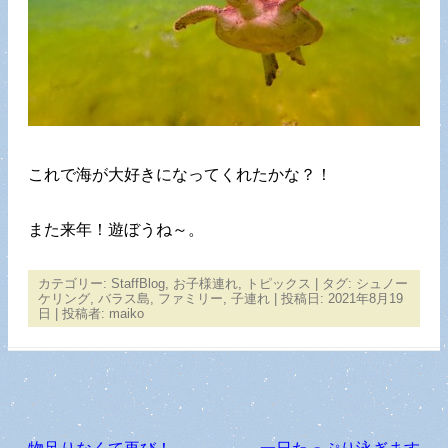
これで海が大好きになってくれたかな？！
また来年！遊ぼうね～。
カテゴリー:
StaffBlog
,
お子様連れ
,
トピックス
| タグ:
シュノー
ケリング
,
バラス島
,
ファミリー
,
子連れ
| 投稿日:
2021年8月19
日
|
投稿者:
maiko