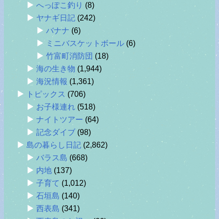
へっぽこ釣り
(8)
ヤナギ日記
(242)
バナナ
(6)
ミニバスケットボール
(6)
竹富町消防団
(18)
海の生き物
(1,944)
海況情報
(1,361)
トピックス
(706)
お子様連れ
(518)
ナイトツアー
(64)
記念ダイブ
(98)
島の暮らし日記
(2,862)
バラス島
(668)
内地
(137)
子育て
(1,012)
石垣島
(140)
西表島
(341)