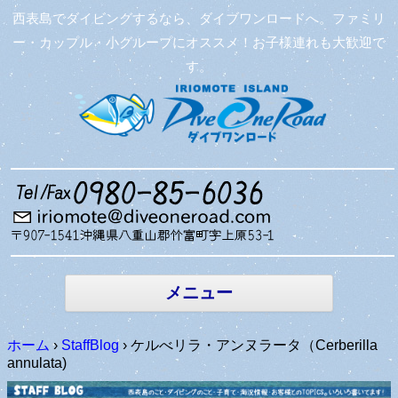
西表島でダイビングするなら、ダイブワンロードへ。ファミリ
ー・カップル・小グループにオススメ！お子様連れも大歓迎で
す。
コンテン
ツへ移動
メニュー
ホーム
›
StaffBlog
›
ケルべリラ・アンヌラータ（Cerberilla
annulata)