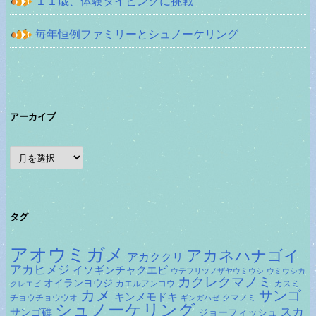
１１歳、体験ダイビングに挑戦
毎年恒例ファミリーとシュノーケリング
アーカイブ
ア
ー
カ
イ
ブ
タグ
アオウミガメ
アカネハナゴイ
アカククリ
アカヒメジ
イソギンチャクエビ
ウデフリツノザヤウミウシ
ウミウシカ
カクレクマノミ
オイランヨウジ
カエルアンコウ
カスミ
クレエビ
カメ
サンゴ
キンメモドキ
チョウチョウウオ
クマノミ
ギンガハゼ
シュノーケリング
スカ
サンゴ礁
ジョーフィッシュ