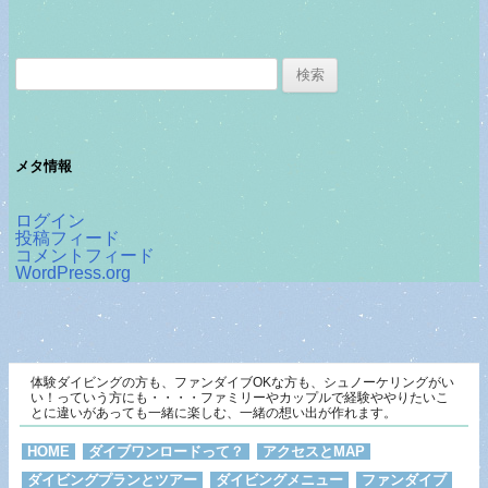
検
索:
メタ情報
ログイン
投稿フィード
コメントフィード
WordPress.org
体験ダイビングの方も、ファンダイブOKな方も、シュノーケリングがい
い！っていう方にも・・・・ファミリーやカップルで経験ややりたいこ
とに違いがあっても一緒に楽しむ、一緒の想い出が作れます。
HOME
ダイブワンロードって？
アクセスとMAP
ダイビングプランとツアー
ダイビングメニュー
ファンダイブ