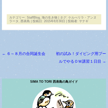
カテゴリー:
StaffBlog
,
海の生き物
| タグ:
ケルべリラ・アンヌ
ラータ
,
西表島
| 投稿日:
2015年8月30日
|
投稿者:
ヤナギ
←
６～８月の合同誕生会
初の試み！ダイビング用プー
投稿ナビゲーション
ルでやるＯＷ講習１日目
→
SIMA TO TORI 西表島の鳥ガイド