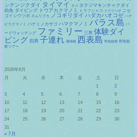
タイマイ
シテンジクダイ
タテジマキンチャクダイ
タコ
ダイビング
トウアカクマノミ
幼魚
トラフシャコ
ニセ
ドクウツボ
ノコギリダイ
ハダカハオコゼ
ゴイシウツボ
ネムリブカ
ハナ
バラス島
ハマクマノミ
ハナミノカサゴ
バ
ビラクマノミ
ファミリー
体験ダイ
ードウォッチング
三男
子連れ
西表島
ビング
四男
野鳥観
珊瑚礁
野鳥観察
察ツアー
2026年8月
月
火
水
木
金
土
日
1
2
3
4
5
6
7
8
9
10
11
12
13
14
15
16
17
18
19
20
21
22
23
24
25
26
27
28
29
30
31
« 7月