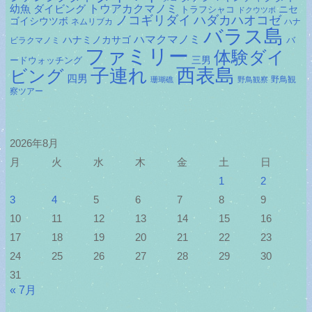
ダイビング
トウアカクマノミ
幼魚
トラフシャコ
ニセ
ドクウツボ
ノコギリダイ
ハダカハオコゼ
ゴイシウツボ
ネムリブカ
ハナ
バラス島
ハマクマノミ
ハナミノカサゴ
バ
ビラクマノミ
ファミリー
体験ダイ
ードウォッチング
三男
子連れ
西表島
ビング
四男
野鳥観
珊瑚礁
野鳥観察
察ツアー
2026年8月
月
火
水
木
金
土
日
1
2
3
4
5
6
7
8
9
10
11
12
13
14
15
16
17
18
19
20
21
22
23
24
25
26
27
28
29
30
31
« 7月