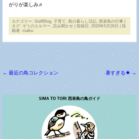
がりが楽しみ♬
カテゴリー:
StaffBlog
,
子育て
,
島の暮らし日記
,
西表島の行事
|
タグ:
ぞうのエルマー
,
読み聞かせ
| 投稿日:
2020年5月26日
|
投
稿者:
maiko
←
最近の鳥コレクション
暑すぎる☀
→
投稿ナビゲーション
SIMA TO TORI 西表島の鳥ガイド