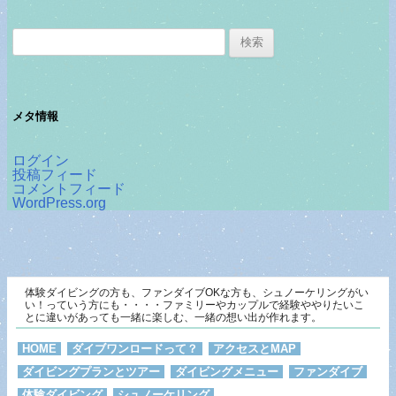
検
索:
メタ情報
ログイン
投稿フィード
コメントフィード
WordPress.org
体験ダイビングの方も、ファンダイブOKな方も、シュノーケリングがい
い！っていう方にも・・・・ファミリーやカップルで経験ややりたいこ
とに違いがあっても一緒に楽しむ、一緒の想い出が作れます。
HOME
ダイブワンロードって？
アクセスとMAP
ダイビングプランとツアー
ダイビングメニュー
ファンダイブ
体験ダイビング
シュノーケリング