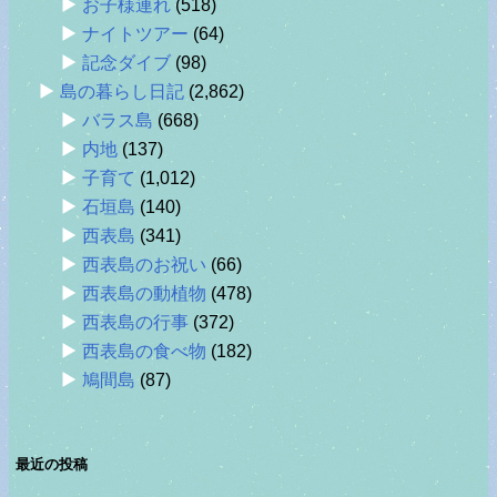
お子様連れ
(518)
ナイトツアー
(64)
記念ダイブ
(98)
島の暮らし日記
(2,862)
バラス島
(668)
内地
(137)
子育て
(1,012)
石垣島
(140)
西表島
(341)
西表島のお祝い
(66)
西表島の動植物
(478)
西表島の行事
(372)
西表島の食べ物
(182)
鳩間島
(87)
最近の投稿