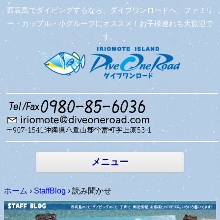
西表島でダイビングするなら、ダイブワンロードへ。ファミリ
ー・カップル・小グループにオススメ！お子様連れも大歓迎で
す。
コンテン
ツへ移動
メニュー
ホーム
›
StaffBlog
›
読み聞かせ