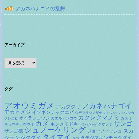
アカネハナゴイの乱舞
アーカイブ
ア
ー
カ
イ
ブ
タグ
アオウミガメ
アカネハナゴイ
アカククリ
アカヒメジ
イソギンチャクエビ
ウデフリツノザヤウミウシ
ウミウシカ
カクレクマノミ
オイランヨウジ
カエルアンコウ
カスミ
クレエビ
カメ
サンゴ
キンメモドキ
チョウチョウウオ
クマノミ
ギンガハゼ
シュノーケリング
スカ
サンゴ礁
ジョーフィッシュ
タイマイ
シテンジクダイ
タテジマキンチャクダイ
タコ