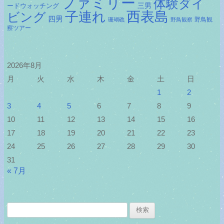
ファミリー
体験ダイ
ードウォッチング
三男
子連れ
西表島
ビング
四男
野鳥観
珊瑚礁
野鳥観察
察ツアー
2026年8月
月
火
水
木
金
土
日
1
2
3
4
5
6
7
8
9
10
11
12
13
14
15
16
17
18
19
20
21
22
23
24
25
26
27
28
29
30
31
« 7月
検
索: