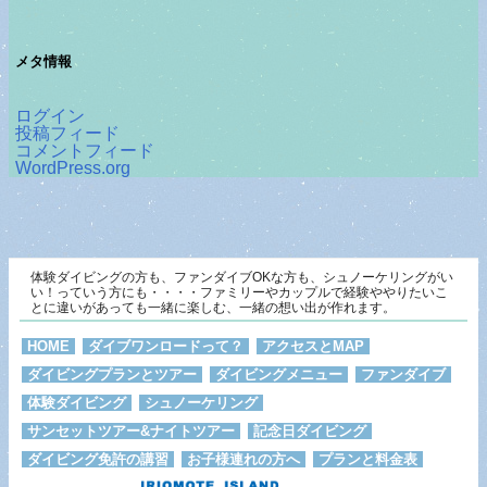
メタ情報
ログイン
投稿フィード
コメントフィード
WordPress.org
体験ダイビングの方も、ファンダイブOKな方も、シュノーケリングがい
い！っていう方にも・・・・ファミリーやカップルで経験ややりたいこ
とに違いがあっても一緒に楽しむ、一緒の想い出が作れます。
HOME
ダイブワンロードって？
アクセスとMAP
ダイビングプランとツアー
ダイビングメニュー
ファンダイブ
体験ダイビング
シュノーケリング
サンセットツアー&ナイトツアー
記念日ダイビング
ダイビング免許の講習
お子様連れの方へ
プランと料金表