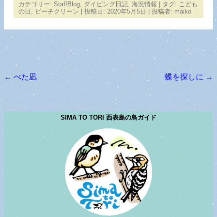
カテゴリー:
StaffBlog
,
ダイビング日記
,
海況情報
| タグ:
こども
の日
,
ビーチクリーン
| 投稿日:
2020年5月5日
|
投稿者:
maiko
←
べた凪
蝶を探しに
→
投稿ナビゲーション
SIMA TO TORI 西表島の鳥ガイド