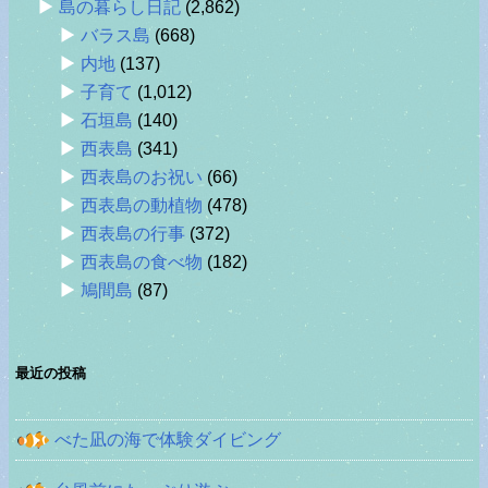
島の暮らし日記
(2,862)
バラス島
(668)
内地
(137)
子育て
(1,012)
石垣島
(140)
西表島
(341)
西表島のお祝い
(66)
西表島の動植物
(478)
西表島の行事
(372)
西表島の食べ物
(182)
鳩間島
(87)
最近の投稿
べた凪の海で体験ダイビング