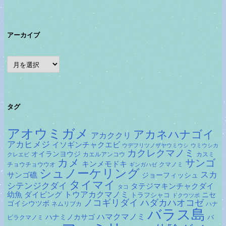
アーカイブ
ア
ー
カ
イ
ブ
タグ
アオウミガメ
アカネハナゴイ
アカククリ
アカヒメジ
イソギンチャクエビ
ウデフリツノザヤウミウシ
ウミウシカ
カクレクマノミ
オイランヨウジ
カエルアンコウ
カスミ
クレエビ
カメ
サンゴ
キンメモドキ
チョウチョウウオ
クマノミ
ギンガハゼ
シュノーケリング
スカ
サンゴ礁
ジョーフィッシュ
タイマイ
シテンジクダイ
タテジマキンチャクダイ
タコ
ダイビング
トウアカクマノミ
幼魚
トラフシャコ
ニセ
ドクウツボ
ノコギリダイ
ハダカハオコゼ
ゴイシウツボ
ネムリブカ
ハナ
バラス島
ハマクマノミ
ハナミノカサゴ
バ
ビラクマノミ