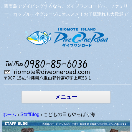
西表島でダイビングするなら、ダイブワンロードへ。ファミリ
ー・カップル・小グループにオススメ！お子様連れも大歓迎で
す。
コンテン
ツへ移動
メニュー
ホーム
›
StaffBlog
›
こどもの日もやっぱり海