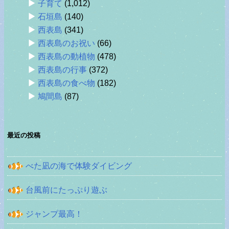
子育て
(1,012)
石垣島
(140)
西表島
(341)
西表島のお祝い
(66)
西表島の動植物
(478)
西表島の行事
(372)
西表島の食べ物
(182)
鳩間島
(87)
最近の投稿
べた凪の海で体験ダイビング
台風前にたっぷり遊ぶ
ジャンプ最高！