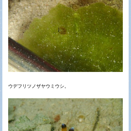
ウデフリツノザヤウミウシ。