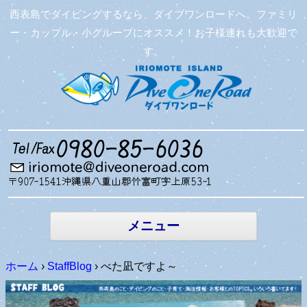
西表島でダイビングするなら、ダイブワンロードへ。ファミリ
ー・カップル・小グループにオススメ！お子様連れも大歓迎で
す。
コンテン
ツへ移動
メニュー
ホーム
›
StaffBlog
›
べた凪ですよ～