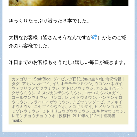
ゆっくりたっぷり潜った３本でした。
大切なお客様（皆さんそうなんですが
）からのご紹
介のお客様でした。
昨日までのお客様もそうだし♪嬉しい毎日が続きます。
カテゴリー:
StaffBlog
,
ダイビング日記
,
海の生き物
,
海況情報
|
タグ:
アカネハナゴイ
,
イリオモテモウミウシ
,
ウコンハネガイ
,
ウデフリツノザヤウミウシ
,
オトヒメウミウシ
,
カンムリハラッ
クサウミウシ
,
キスジカンテンウミウシ
,
コナユキツバメガイ
,
コールマンウミウシ
,
サンゴ
,
シライトウミウシ
,
センテンイロ
ウミウシ
,
ソライロイボウミウシ
,
チビウミシダエビ
,
ツノキイ
ボウミウシ
,
ニセゴイシウツボ
,
ノコギリダイ
,
ヒメサンゴガニ
,
ミゾレウミウシ
,
ミドリリュウグウウミウシ
,
ユキヤマウミウシ
,
レモンチョウチョウウオ
| 投稿日:
2019年5月17日
|
投稿者:
maiko