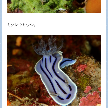
ミゾレウミウシ。