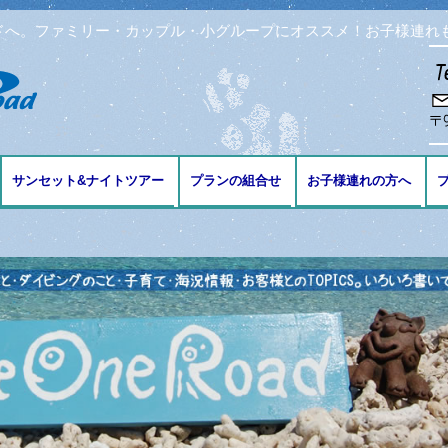
ドへ。ファミリー・カップル・小グループにオススメ！お子様連れ
コンテンツへ移動
サンセット&ナイトツアー
プランの組合せ
お子様連れの方へ
ブ
ング
リング
ビング
免許の講習