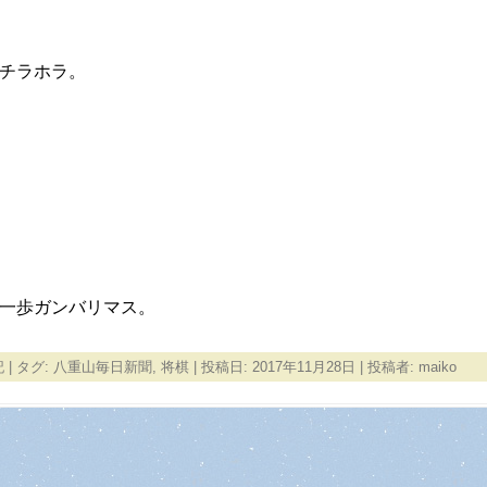
チラホラ。
一歩ガンバリマス。
記
| タグ:
八重山毎日新聞
,
将棋
| 投稿日:
2017年11月28日
|
投稿者:
maiko