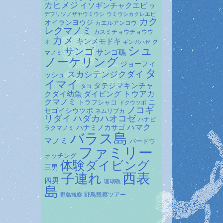
カヒメジ
イソギンチャクエビ
ウ
デフリツノザヤウミウシ
ウミウシカクレエビ
カク
オイランヨウジ
カエルアンコウ
レクマノミ
カスミチョウチョウウ
カメ
キンメモドキ
オ
ク
ギンガハゼ
シュ
サンゴ
サンゴ礁
マノミ
ノーケリング
ジョーフィ
タ
スカシテンジクダイ
ッシュ
イマイ
タテジマキンチャ
タコ
ダイビング
トウアカ
クダイ幼魚
クマノミ
トラフシャコ
ニ
ドクウツボ
ノコギ
セゴイシウツボ
ネムリブカ
リダイ
ハダカハオコゼ
ハナビ
ハマク
ハナミノカサゴ
ラクマノミ
バラス島
マノミ
バードウ
ファミリー
ォッチング
体験ダイビング
三男
子連れ
西表
四男
珊瑚礁
島
野鳥観察ツアー
野鳥観察