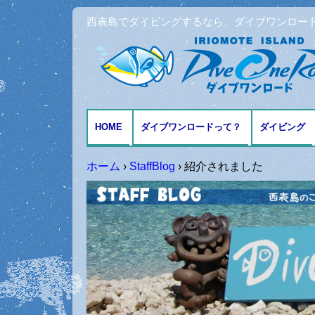
西表島でダイビングするなら、ダイブワンロー
HOME
ダイブワンロードって？
ダイビング
アクセスとMAP
ファンダイ
ホーム
›
StaffBlog
›
紹介されました
体験ダイビ
シュノーケ
記念日ダイ
ダイビング