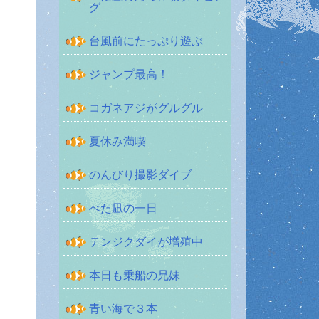
グ
台風前にたっぷり遊ぶ
ジャンプ最高！
コガネアジがグルグル
夏休み満喫
のんびり撮影ダイブ
べた凪の一日
テンジクダイが増殖中
本日も乗船の兄妹
青い海で３本