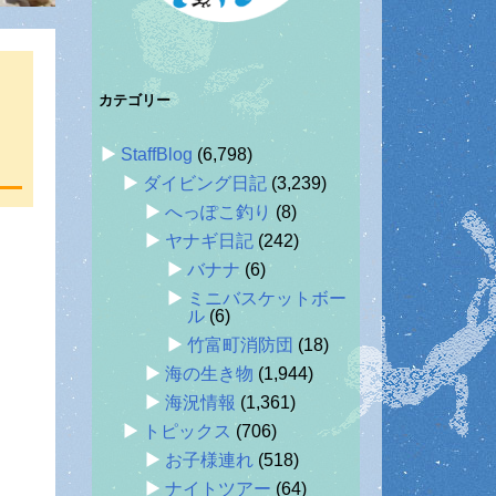
カテゴリー
StaffBlog
(6,798)
ダイビング日記
(3,239)
へっぽこ釣り
(8)
ヤナギ日記
(242)
バナナ
(6)
ミニバスケットボー
ル
(6)
竹富町消防団
(18)
海の生き物
(1,944)
海況情報
(1,361)
トピックス
(706)
お子様連れ
(518)
ナイトツアー
(64)