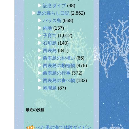
記念ダイブ
(98)
島の暮らし日記
(2,862)
バラス島
(668)
内地
(137)
子育て
(1,012)
石垣島
(140)
西表島
(341)
西表島のお祝い
(66)
西表島の動植物
(478)
西表島の行事
(372)
西表島の食べ物
(182)
鳩間島
(87)
最近の投稿
べた凪の海で体験ダイビン