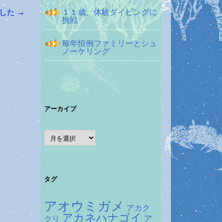
１１歳、体験ダイビングに
ました
→
挑戦
毎年恒例ファミリーとシュ
ノーケリング
アーカイブ
ア
ー
カ
イ
ブ
タグ
アオウミガメ
アカク
アカネハナゴイ
ア
クリ