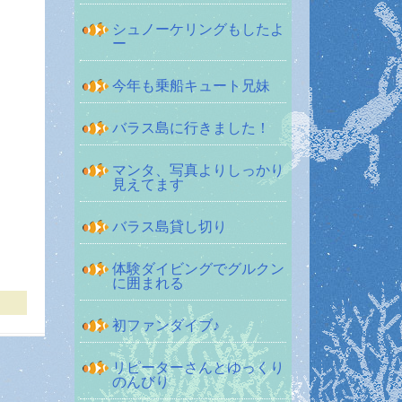
シュノーケリングもしたよ
ー
今年も乗船キュート兄妹
バラス島に行きました！
マンタ、写真よりしっかり
見えてます
バラス島貸し切り
体験ダイビングでグルクン
に囲まれる
初ファンダイブ♪
リピーターさんとゆっくり
のんびり