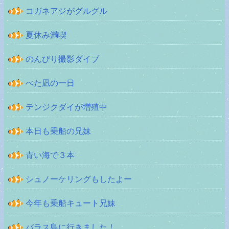
コガネアジがグルグル
夏休み満喫
のんびり撮影ダイブ
べた凪の一日
テンジクダイが増殖中
本日も乗船の兄妹
青い海で３本
シュノーケリングもしたよー
今年も乗船キュート兄妹
バラス島に行きました！