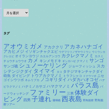
ア
ー
カ
イ
ブ
タグ
アオウミガメ
アカネハナゴイ
アカククリ
アカヒメジ
イソギンチャクエビ
ウデフリツノザヤウミウシ
ウミウシカ
カクレクマノミ
オイランヨウジ
カエルアンコウ
カスミ
クレエビ
カメ
サンゴ
キンメモドキ
チョウチョウウオ
クマノミ
ギンガハゼ
シュノーケリング
スカ
サンゴ礁
ジョーフィッシュ
タイマイ
シテンジクダイ
タテジマキンチャクダイ
タコ
ダイビング
トウアカクマノミ
幼魚
トラフシャコ
ニセ
ドクウツボ
ノコギリダイ
ハダカハオコゼ
ゴイシウツボ
ネムリブカ
ハナ
バラス島
ハマクマノミ
ハナミノカサゴ
バ
ビラクマノミ
ファミリー
体験ダイ
ードウォッチング
三男
子連れ
西表島
ビング
四男
野鳥観
珊瑚礁
野鳥観察
察ツアー