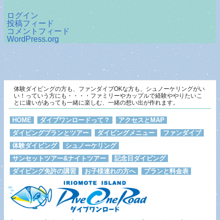
ログイン
投稿フィード
コメントフィード
WordPress.org
体験ダイビングの方も、ファンダイブOKな方も、シュノーケリングがい
い！っていう方にも・・・・ファミリーやカップルで経験ややりたいこ
とに違いがあっても一緒に楽しむ、一緒の想い出が作れます。
HOME
ダイブワンロードって？
アクセスとMAP
ダイビングプランとツアー
ダイビングメニュー
ファンダイブ
体験ダイビング
シュノーケリング
サンセットツアー&ナイトツアー
記念日ダイビング
ダイビング免許の講習
お子様連れの方へ
プランと料金表