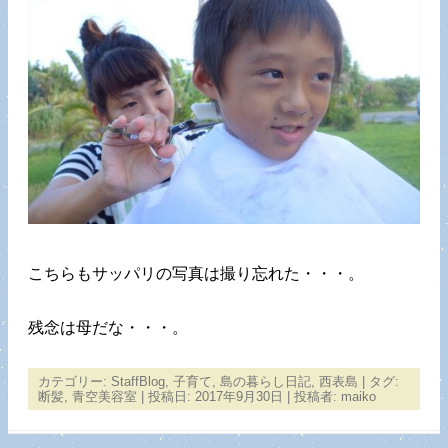
こちらもサッパリの写真は撮り忘れた・・・。
残念は母だな・・・。
カテゴリー:
StaffBlog
,
子育て
,
島の暮らし日記
,
西表島
| タグ:
断髪
,
青空美容室
| 投稿日:
2017年9月30日
|
投稿者:
maiko