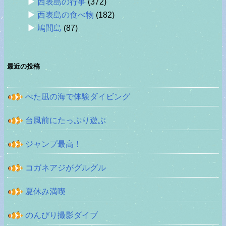
西表島の行事
(372)
西表島の食べ物
(182)
鳩間島
(87)
最近の投稿
べた凪の海で体験ダイビング
台風前にたっぷり遊ぶ
ジャンプ最高！
コガネアジがグルグル
夏休み満喫
のんびり撮影ダイブ