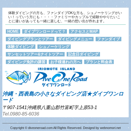
体験ダイビングの方も、ファンダイブOKな方も、シュノーケリングがい
い！っていう方にも・・・・ファミリーやカップルで経験ややりたいこ
とに違いがあっても一緒に楽しむ、一緒の想い出が作れます。
HOME
ダイブワンロードって？
アクセスとMAP
ダイビングプランとツアー
ダイビングメニュー
ファンダイブ
体験ダイビング
シュノーケリング
サンセットツアー&ナイトツアー
記念日ダイビング
ダイビング免許の講習
お子様連れの方へ
プランと料金表
沖縄・西表島の小さなダイビング店★ダイブワンロ
ード
〒907-1541沖縄県八重山郡竹富町字上原53-1
Tel.0980-85-6036
Copyright © diveoneroad.com All Rights Reserved. Designd by
webnomori.net