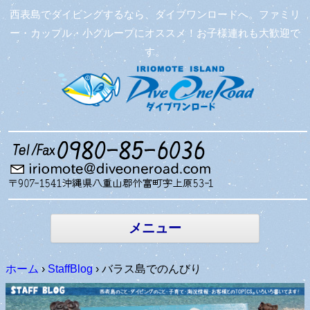
西表島でダイビングするなら、ダイブワンロードへ。ファミリ
ー・カップル・小グループにオススメ！お子様連れも大歓迎で
す。
コンテン
ツへ移動
メニュー
ホーム
›
StaffBlog
›
バラス島でのんびり