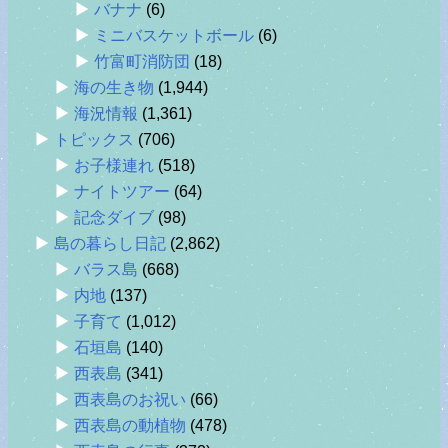
バナナ
(6)
ミニバスケットボール
(6)
竹富町消防団
(18)
海の生き物
(1,944)
海況情報
(1,361)
トピックス
(706)
お子様連れ
(518)
ナイトツアー
(64)
記念ダイブ
(98)
島の暮らし日記
(2,862)
バラス島
(668)
内地
(137)
子育て
(1,012)
石垣島
(140)
西表島
(341)
西表島のお祝い
(66)
西表島の動植物
(478)