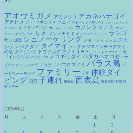
アオウミガメ
アカネハナゴイ
アカククリ
アカヒメジ
イソギンチャクエビ
ウデフリツノザヤウミウシ
ウミウシカ
カクレクマノミ
オイランヨウジ
カエルアンコウ
カスミ
クレエビ
カメ
サンゴ
キンメモドキ
チョウチョウウオ
クマノミ
ギンガハゼ
シュノーケリング
スカ
サンゴ礁
ジョーフィッシュ
タイマイ
シテンジクダイ
タテジマキンチャクダイ
タコ
ダイビング
トウアカクマノミ
幼魚
トラフシャコ
ニセ
ドクウツボ
ノコギリダイ
ハダカハオコゼ
ゴイシウツボ
ネムリブカ
ハナ
バラス島
ハマクマノミ
ハナミノカサゴ
バ
ビラクマノミ
ファミリー
体験ダイ
ードウォッチング
三男
子連れ
西表島
ビング
四男
野鳥観
珊瑚礁
野鳥観察
察ツアー
2026年8月
月
火
水
木
金
土
日
1
2