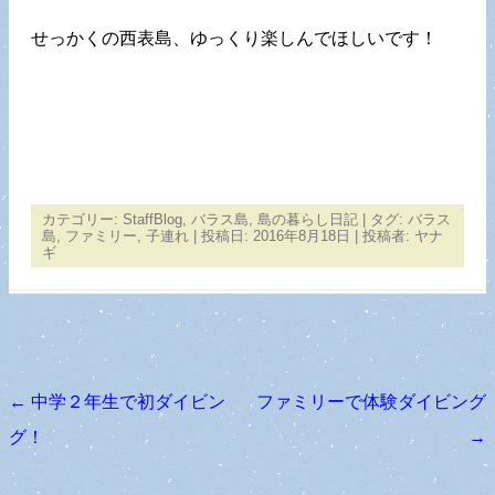
せっかくの西表島、ゆっくり楽しんでほしいです！
カテゴリー:
StaffBlog
,
バラス島
,
島の暮らし日記
| タグ:
バラス
島
,
ファミリー
,
子連れ
| 投稿日:
2016年8月18日
|
投稿者:
ヤナ
ギ
←
中学２年生で初ダイビン
ファミリーで体験ダイビング
投稿ナビゲーション
グ！
→