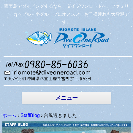
西表島でダイビングするなら、ダイブワンロードへ。ファミリ
ー・カップル・小グループにオススメ！お子様連れも大歓迎で
す。
コンテン
ツへ移動
メニュー
ホーム
›
StaffBlog
›
台風過ぎました