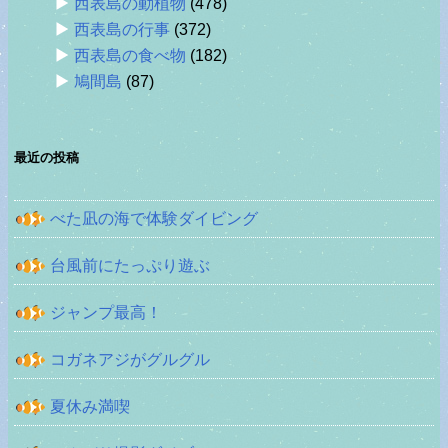
西表島の動植物
(478)
西表島の行事
(372)
西表島の食べ物
(182)
鳩間島
(87)
最近の投稿
べた凪の海で体験ダイビング
台風前にたっぷり遊ぶ
ジャンプ最高！
コガネアジがグルグル
夏休み満喫