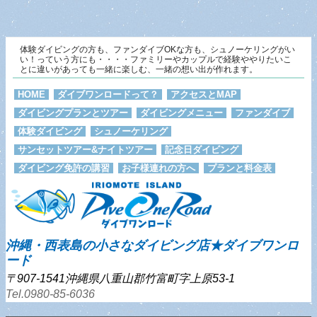
体験ダイビングの方も、ファンダイブOKな方も、シュノーケリングがい
い！っていう方にも・・・・ファミリーやカップルで経験ややりたいこ
とに違いがあっても一緒に楽しむ、一緒の想い出が作れます。
HOME
ダイブワンロードって？
アクセスとMAP
ダイビングプランとツアー
ダイビングメニュー
ファンダイブ
体験ダイビング
シュノーケリング
サンセットツアー&ナイトツアー
記念日ダイビング
ダイビング免許の講習
お子様連れの方へ
プランと料金表
沖縄・西表島の小さなダイビング店★ダイブワンロ
ード
〒907-1541沖縄県八重山郡竹富町字上原53-1
Tel.0980-85-6036