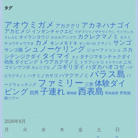
タグ
アオウミガメ
アカネハナゴイ
アカククリ
アカヒメジ
イソギンチャクエビ
ウデフリツノザヤウミウシ
ウミウシカ
カクレクマノミ
オイランヨウジ
カエルアンコウ
カスミ
クレエビ
カメ
サンゴ
キンメモドキ
チョウチョウウオ
クマノミ
ギンガハゼ
シュノーケリング
スカ
サンゴ礁
ジョーフィッシュ
タイマイ
シテンジクダイ
タテジマキンチャクダイ
タコ
ダイビング
トウアカクマノミ
幼魚
トラフシャコ
ニセ
ドクウツボ
ノコギリダイ
ハダカハオコゼ
ゴイシウツボ
ネムリブカ
ハナ
バラス島
ハマクマノミ
ハナミノカサゴ
バ
ビラクマノミ
ファミリー
体験ダイ
ードウォッチング
三男
子連れ
西表島
ビング
四男
野鳥観
珊瑚礁
野鳥観察
察ツアー
2026年8月
月
火
水
木
金
土
日
1
2