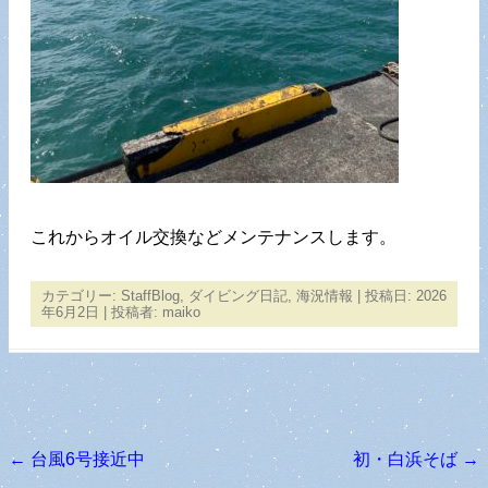
これからオイル交換などメンテナンスします。
カテゴリー:
StaffBlog
,
ダイビング日記
,
海況情報
| 投稿日:
2026
年6月2日
|
投稿者:
maiko
←
台風6号接近中
初・白浜そば
→
投稿ナビゲーション