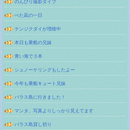
のんびり撮影ダイブ
べた凪の一日
テンジクダイが増殖中
本日も乗船の兄妹
青い海で３本
シュノーケリングもしたよー
今年も乗船キュート兄妹
バラス島に行きました！
マンタ、写真よりしっかり見えてます
バラス島貸し切り