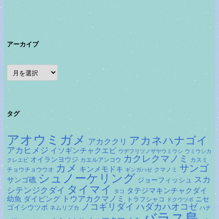
アーカイブ
ア
ー
カ
イ
ブ
タグ
アオウミガメ
アカネハナゴイ
アカククリ
アカヒメジ
イソギンチャクエビ
ウデフリツノザヤウミウシ
ウミウシカ
カクレクマノミ
オイランヨウジ
カエルアンコウ
カスミ
クレエビ
カメ
サンゴ
キンメモドキ
チョウチョウウオ
クマノミ
ギンガハゼ
シュノーケリング
スカ
サンゴ礁
ジョーフィッシュ
タイマイ
シテンジクダイ
タテジマキンチャクダイ
タコ
ダイビング
トウアカクマノミ
幼魚
トラフシャコ
ニセ
ドクウツボ
ノコギリダイ
ハダカハオコゼ
ゴイシウツボ
ネムリブカ
ハナ
バラス島