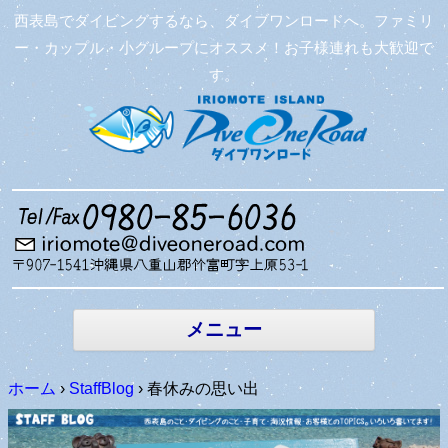
西表島でダイビングするなら、ダイブワンロードへ。ファミリ
ー・カップル・小グループにオススメ！お子様連れも大歓迎で
す。
コンテン
ツへ移動
メニュー
ホーム
›
StaffBlog
›
春休みの思い出