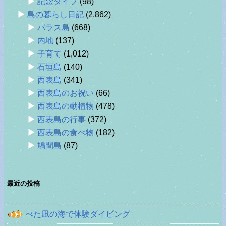
記念ダイブ
(98)
島の暮らし日記
(2,862)
バラス島
(668)
内地
(137)
子育て
(1,012)
石垣島
(140)
西表島
(341)
西表島のお祝い
(66)
西表島の動植物
(478)
西表島の行事
(372)
西表島の食べ物
(182)
鳩間島
(87)
最近の投稿
べた凪の海で体験ダイビング