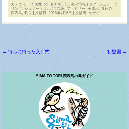
カテゴリー:
StaffBlog
,
ヤナギ日記
,
海況情報
| タグ:
シュノーケ
リング
,
シュノーケル
,
バラス島
,
ファミリー
,
子連れ
,
春休み
,
西表島
,
釣り
| 投稿日:
2016年4月6日
|
投稿者:
ヤナギ
←
待ちに待った入所式
初登園
→
投稿ナビゲーション
SIMA TO TORI 西表島の鳥ガイド