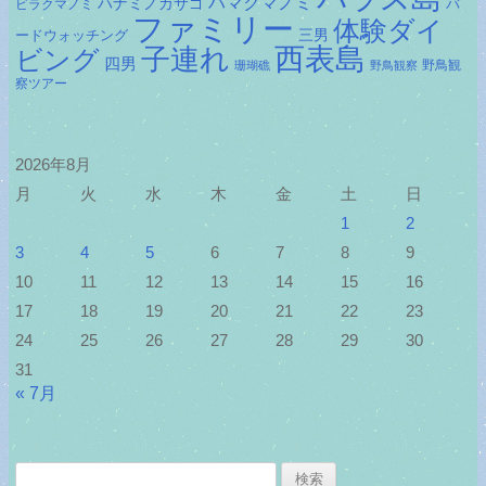
ハマクマノミ
ハナミノカサゴ
バ
ビラクマノミ
ファミリー
体験ダイ
ードウォッチング
三男
子連れ
西表島
ビング
四男
野鳥観
珊瑚礁
野鳥観察
察ツアー
2026年8月
月
火
水
木
金
土
日
1
2
3
4
5
6
7
8
9
10
11
12
13
14
15
16
17
18
19
20
21
22
23
24
25
26
27
28
29
30
31
« 7月
検