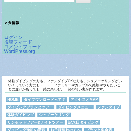
索:
メタ情報
ログイン
投稿フィード
コメントフィード
WordPress.org
体験ダイビングの方も、ファンダイブOKな方も、シュノーケリングがい
い！っていう方にも・・・・ファミリーやカップルで経験ややりたいこ
とに違いがあっても一緒に楽しむ、一緒の想い出が作れます。
HOME
ダイブワンロードって？
アクセスとMAP
ダイビングプランとツアー
ダイビングメニュー
ファンダイブ
体験ダイビング
シュノーケリング
サンセットツアー&ナイトツアー
記念日ダイビング
ダイビング免許の講習
お子様連れの方へ
プランと料金表