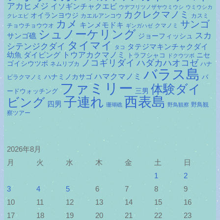
アカヒメジ
イソギンチャクエビ
ウデフリツノザヤウミウシ
ウミウシカ
カクレクマノミ
オイランヨウジ
カエルアンコウ
カスミ
クレエビ
カメ
サンゴ
キンメモドキ
チョウチョウウオ
クマノミ
ギンガハゼ
シュノーケリング
スカ
サンゴ礁
ジョーフィッシュ
タイマイ
シテンジクダイ
タテジマキンチャクダイ
タコ
ダイビング
トウアカクマノミ
幼魚
トラフシャコ
ニセ
ドクウツボ
ノコギリダイ
ハダカハオコゼ
ゴイシウツボ
ネムリブカ
ハナ
バラス島
ハマクマノミ
ハナミノカサゴ
バ
ビラクマノミ
ファミリー
体験ダイ
ードウォッチング
三男
子連れ
西表島
ビング
四男
野鳥観
珊瑚礁
野鳥観察
察ツアー
2026年8月
月
火
水
木
金
土
日
1
2
3
4
5
6
7
8
9
10
11
12
13
14
15
16
17
18
19
20
21
22
23