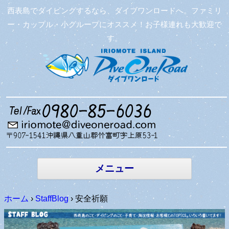
西表島でダイビングするなら、ダイブワンロードへ。ファミリ
ー・カップル・小グループにオススメ！お子様連れも大歓迎で
す。
コンテン
ツへ移動
メニュー
ホーム
›
StaffBlog
›
安全祈願