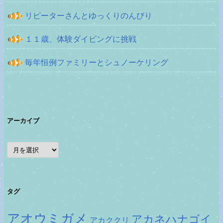
リピーターさんとゆっくりのんびり
１１歳、体験ダイビングに挑戦
毎年恒例ファミリーとシュノーケリング
アーカイブ
ア
ー
カ
イ
ブ
タグ
アオウミガメ
アカネハナゴイ
アカククリ