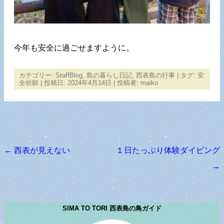
今年も安全に過ごせますように。
カテゴリー:
StaffBlog
,
島の暮らし日記
,
西表島の行事
| タグ:
安
全祈願
| 投稿日:
2024年4月14日
|
投稿者:
maiko
←
西表が見えない
１日たっぷり体験ダイビング
投稿ナビゲーション
→
SIMA TO TORI 西表島の鳥ガイド