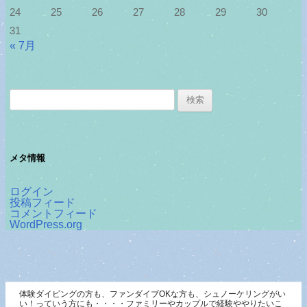
24
25
26
27
28
29
30
31
« 7月
検
索:
メタ情報
ログイン
投稿フィード
コメントフィード
WordPress.org
体験ダイビングの方も、ファンダイブOKな方も、シュノーケリングがい
い！っていう方にも・・・・ファミリーやカップルで経験ややりたいこ