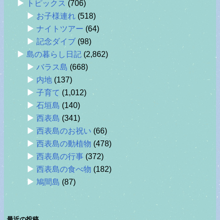
トピックス
(706)
お子様連れ
(518)
ナイトツアー
(64)
記念ダイブ
(98)
島の暮らし日記
(2,862)
バラス島
(668)
内地
(137)
子育て
(1,012)
石垣島
(140)
西表島
(341)
西表島のお祝い
(66)
西表島の動植物
(478)
西表島の行事
(372)
西表島の食べ物
(182)
鳩間島
(87)
最近の投稿