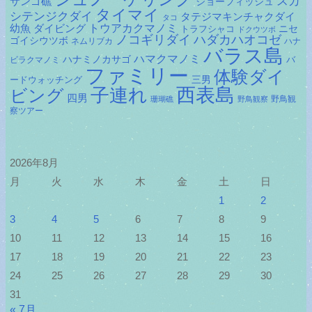
スカ
サンゴ礁
ジョーフィッシュ
タイマイ
シテンジクダイ
タテジマキンチャクダイ
タコ
ダイビング
トウアカクマノミ
幼魚
トラフシャコ
ニセ
ドクウツボ
ノコギリダイ
ハダカハオコゼ
ゴイシウツボ
ネムリブカ
ハナ
バラス島
ハマクマノミ
ハナミノカサゴ
バ
ビラクマノミ
ファミリー
体験ダイ
ードウォッチング
三男
子連れ
西表島
ビング
四男
野鳥観
珊瑚礁
野鳥観察
察ツアー
2026年8月
月
火
水
木
金
土
日
1
2
3
4
5
6
7
8
9
10
11
12
13
14
15
16
17
18
19
20
21
22
23
24
25
26
27
28
29
30
31
« 7月