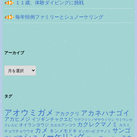
１１歳、体験ダイビングに挑戦
毎年恒例ファミリーとシュノーケリング
アーカイブ
ア
ー
カ
イ
ブ
タグ
アオウミガメ
アカネハナゴイ
アカククリ
アカヒメジ
イソギンチャクエビ
ウデフリツノザヤウミウシ
ウミウシカ
カクレクマノミ
オイランヨウジ
カエルアンコウ
カスミ
クレエビ
カメ
サンゴ
キンメモドキ
チョウチョウウオ
クマノミ
ギンガハゼ
シュノーケリング