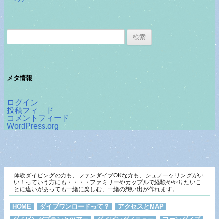
検
索:
メタ情報
ログイン
投稿フィード
コメントフィード
WordPress.org
体験ダイビングの方も、ファンダイブOKな方も、シュノーケリングがい
い！っていう方にも・・・・ファミリーやカップルで経験ややりたいこ
とに違いがあっても一緒に楽しむ、一緒の想い出が作れます。
HOME
ダイブワンロードって？
アクセスとMAP