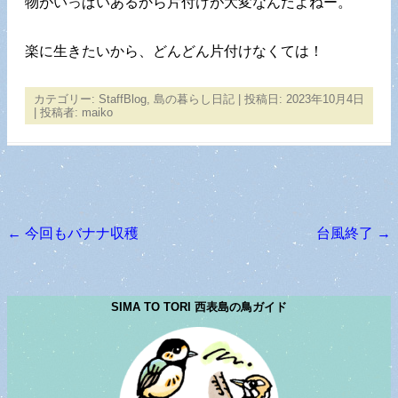
物がいっぱいあるから片付けが大変なんだよねー。
楽に生きたいから、どんどん片付けなくては！
カテゴリー:
StaffBlog
,
島の暮らし日記
| 投稿日:
2023年10月4日
|
投稿者:
maiko
←
今回もバナナ収穫
台風終了
→
投稿ナビゲーション
SIMA TO TORI 西表島の鳥ガイド