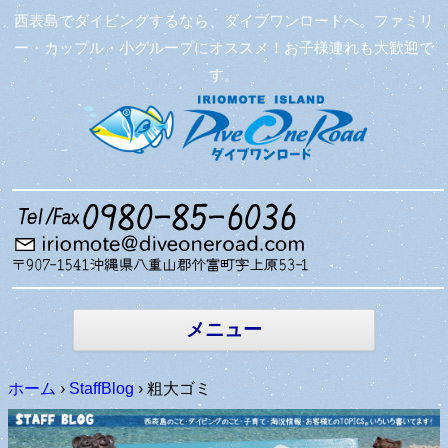
西表島でダイビングするなら、ダイブワンロードへ。ファミリ
ー・カップル・小グループにオススメ！お子様連れも大歓迎で
す。
コンテン
ツへ移動
メニュー
ホーム
›
StaffBlog
›
粗大ゴミ