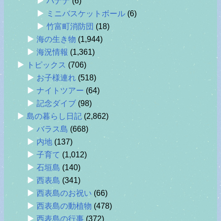
バナナ
(6)
ミニバスケットボール
(6)
竹富町消防団
(18)
海の生き物
(1,944)
海況情報
(1,361)
トピックス
(706)
お子様連れ
(518)
ナイトツアー
(64)
記念ダイブ
(98)
島の暮らし日記
(2,862)
バラス島
(668)
内地
(137)
子育て
(1,012)
石垣島
(140)
西表島
(341)
西表島のお祝い
(66)
西表島の動植物
(478)
西表島の行事
(372)