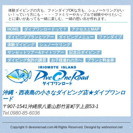
体験ダイビングの方も、ファンダイブOKな方も、シュノーケリングがい
い！っていう方にも・・・・ファミリーやカップルで経験ややりたいこ
とに違いがあっても一緒に楽しむ、一緒の想い出が作れます。
HOME
ダイブワンロードって？
アクセスとMAP
ダイビングプランとツアー
ダイビングメニュー
ファンダイブ
体験ダイビング
シュノーケリング
サンセットツアー&ナイトツアー
記念日ダイビング
ダイビング免許の講習
お子様連れの方へ
プランと料金表
沖縄・西表島の小さなダイビング店★ダイブワンロ
ード
〒907-1541沖縄県八重山郡竹富町字上原53-1
Tel.0980-85-6036
Copyright © diveoneroad.com All Rights Reserved. Designd by
webnomori.net