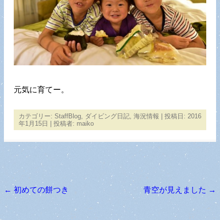
元気に育てー。
カテゴリー:
StaffBlog
,
ダイビング日記
,
海況情報
| 投稿日:
2016
年1月15日
|
投稿者:
maiko
←
初めての餅つき
青空が見えました
→
投稿ナビゲーション