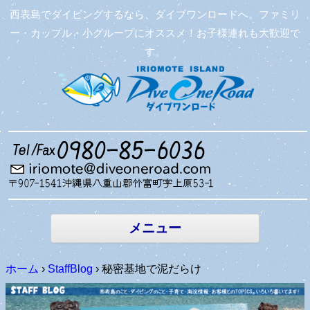
西表島でダイビングするなら、ダイブワンロードへ。ファミリ
ー・カップル・小グループにオススメ！お子様連れも大歓迎で
す。
コンテン
ツへ移動
メニュー
ホーム
›
StaffBlog
›
秘密基地で泥だらけ