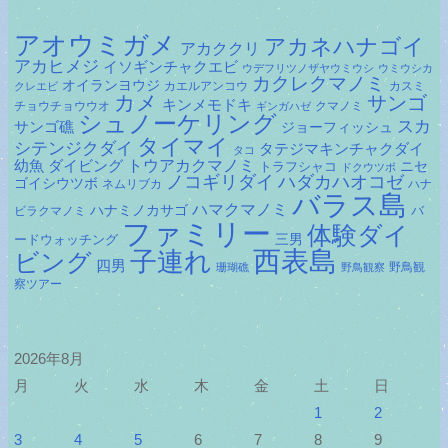
アオウミガメ
アカネハナゴイ
アカククリ
アカヒメジ
イソギンチャクエビ
ウデフリツノザヤウミウシ
ウミウシカ
カクレクマノミ
オイランヨウジ
カエルアンコウ
カスミ
クレエビ
カメ
サンゴ
キンメモドキ
チョウチョウウオ
クマノミ
ギンガハゼ
シュノーケリング
スカ
サンゴ礁
ジョーフィッシュ
タイマイ
シテンジクダイ
タテジマキンチャクダイ
タコ
ダイビング
トウアカクマノミ
幼魚
トラフシャコ
ニセ
ドクウツボ
ノコギリダイ
ハダカハオコゼ
ゴイシウツボ
ネムリブカ
ハナ
バラス島
ハマクマノミ
ハナミノカサゴ
バ
ビラクマノミ
ファミリー
体験ダイ
ードウォッチング
三男
子連れ
西表島
ビング
四男
野鳥観
珊瑚礁
野鳥観察
察ツアー
2026年8月
月
火
水
木
金
土
日
1
2
3
4
5
6
7
8
9