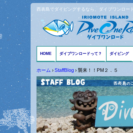
西表島でダイビングするなら、ダイブワンロー
HOME
ダイブワンロードって？
ダイビング
アクセスとMAP
ファンダイ
ホーム
›
StaffBlog
›
襲来！！PM２．５
体験ダイビ
シュノーケ
記念日ダイ
ダイビング