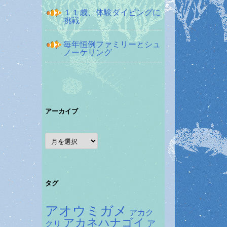
１１歳、体験ダイビングに
挑戦
毎年恒例ファミリーとシュ
ノーケリング
アーカイブ
ア
ー
カ
イ
ブ
タグ
アオウミガメ
アカク
アカネハナゴイ
ア
クリ