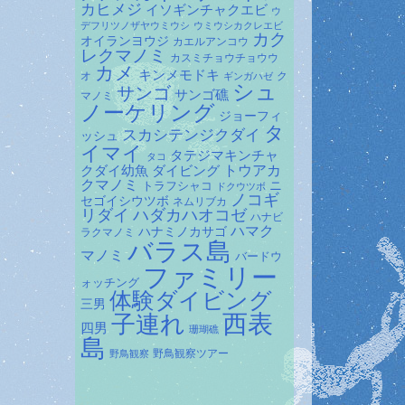
カヒメジ
イソギンチャクエビ
ウ
デフリツノザヤウミウシ
ウミウシカクレエビ
カク
オイランヨウジ
カエルアンコウ
レクマノミ
カスミチョウチョウウ
カメ
キンメモドキ
オ
ク
ギンガハゼ
シュ
サンゴ
サンゴ礁
マノミ
ノーケリング
ジョーフィ
タ
スカシテンジクダイ
ッシュ
イマイ
タテジマキンチャ
タコ
ダイビング
トウアカ
クダイ幼魚
クマノミ
トラフシャコ
ニ
ドクウツボ
ノコギ
セゴイシウツボ
ネムリブカ
リダイ
ハダカハオコゼ
ハナビ
ハマク
ハナミノカサゴ
ラクマノミ
バラス島
マノミ
バードウ
ファミリー
ォッチング
体験ダイビング
三男
子連れ
西表
四男
珊瑚礁
島
野鳥観察ツアー
野鳥観察