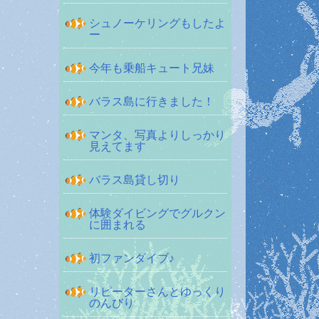
シュノーケリングもしたよ
ー
今年も乗船キュート兄妹
バラス島に行きました！
マンタ、写真よりしっかり
見えてます
バラス島貸し切り
体験ダイビングでグルクン
に囲まれる
初ファンダイブ♪
リピーターさんとゆっくり
のんびり