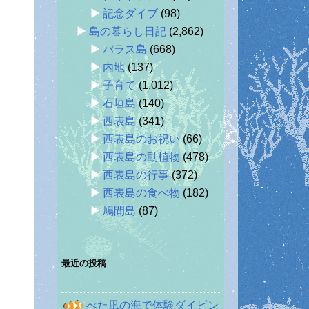
記念ダイブ
(98)
島の暮らし日記
(2,862)
バラス島
(668)
内地
(137)
子育て
(1,012)
石垣島
(140)
西表島
(341)
西表島のお祝い
(66)
西表島の動植物
(478)
西表島の行事
(372)
西表島の食べ物
(182)
鳩間島
(87)
最近の投稿
べた凪の海で体験ダイビン