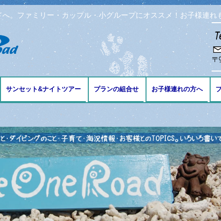
ドへ。ファミリー・カップル・小グループにオススメ！お子様連れ
コンテンツへ移動
サンセット&ナイトツアー
プランの組合せ
お子様連れの方へ
ブ
ング
リング
ビング
免許の講習