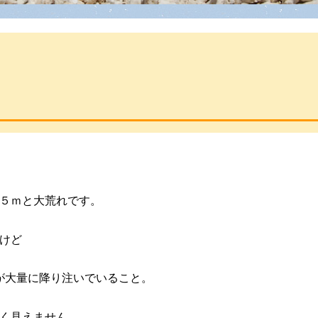
５ｍと大荒れです。
けど
が大量に降り注いでいること。
く見えません。