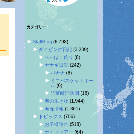
カテゴリー
StaffBlog
(6,798)
ダイビング日記
(3,239)
へっぽこ釣り
(8)
ヤナギ日記
(242)
バナナ
(6)
ミニバスケットボー
ル
(6)
竹富町消防団
(18)
海の生き物
(1,944)
海況情報
(1,361)
トピックス
(706)
お子様連れ
(518)
ナイトツアー
(64)