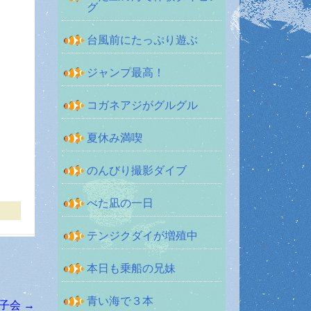
グ
台風前にたっぷり遊ぶ
ジャンプ最高！
コガネアジがグルグル
夏休み満喫
のんびり撮影ダイブ
べた凪の一日
テンジクダイが増殖中
本日も乗船の兄妹
青い海で３本
女子会
→