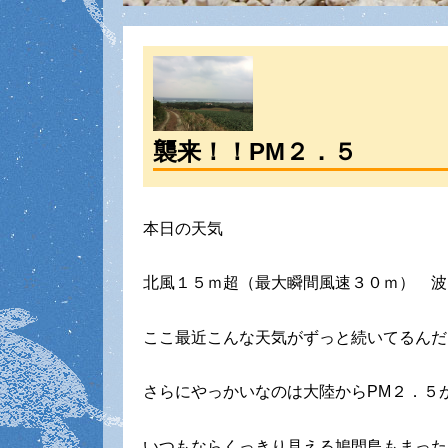
襲来！！PM２．５
本日の天気
北風１５ｍ超（最大瞬間風速３０ｍ） 波
ここ最近こんな天気がずっと続いてるんだ
さらにやっかいなのは大陸からPM２．５
いつもならくっきり見える鳩間島もまった