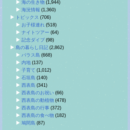
海の生き物
(1,944)
海況情報
(1,360)
トピックス
(706)
お子様連れ
(518)
ナイトツアー
(64)
記念ダイブ
(98)
島の暮らし日記
(2,862)
バラス島
(668)
内地
(137)
子育て
(1,012)
石垣島
(140)
西表島
(341)
西表島のお祝い
(66)
西表島の動植物
(478)
西表島の行事
(372)
西表島の食べ物
(182)
鳩間島
(87)