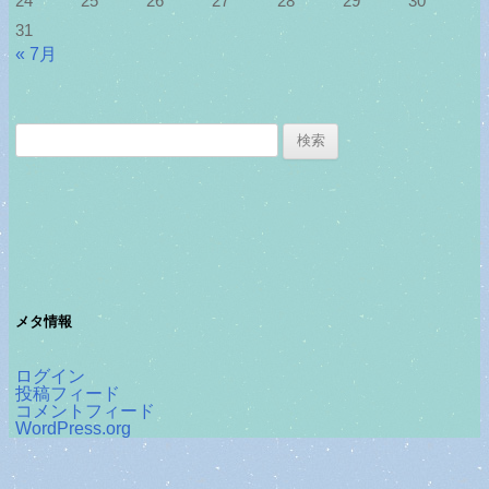
24
25
26
27
28
29
30
31
« 7月
検
索:
メタ情報
ログイン
投稿フィード
コメントフィード
WordPress.org