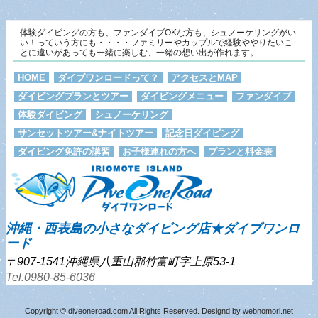
体験ダイビングの方も、ファンダイブOKな方も、シュノーケリングがい
い！っていう方にも・・・・ファミリーやカップルで経験ややりたいこ
とに違いがあっても一緒に楽しむ、一緒の想い出が作れます。
HOME
ダイブワンロードって？
アクセスとMAP
ダイビングプランとツアー
ダイビングメニュー
ファンダイブ
体験ダイビング
シュノーケリング
サンセットツアー&ナイトツアー
記念日ダイビング
ダイビング免許の講習
お子様連れの方へ
プランと料金表
沖縄・西表島の小さなダイビング店★ダイブワンロ
ード
〒907-1541沖縄県八重山郡竹富町字上原53-1
Tel.0980-85-6036
Copyright © diveoneroad.com All Rights Reserved. Designd by
webnomori.net