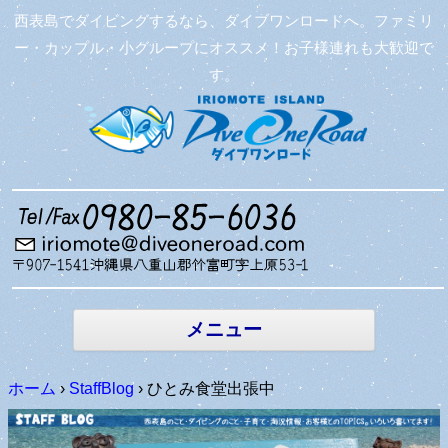
西表島でダイビングするなら、ダイブワンロードへ。ファミリ
ー・カップル・小グループにオススメ！お子様連れも大歓迎で
す。
コンテン
ツへ移動
メニュー
ホーム
›
StaffBlog
›
ひとみ食堂出張中