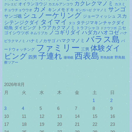
カクレクマノミ
オイランヨウジ
カエルアンコウ
カスミ
クレエビ
カメ
サンゴ
キンメモドキ
チョウチョウウオ
クマノミ
ギンガハゼ
シュノーケリング
スカ
サンゴ礁
ジョーフィッシュ
タイマイ
シテンジクダイ
タテジマキンチャクダイ
タコ
ダイビング
トウアカクマノミ
幼魚
トラフシャコ
ニセ
ドクウツボ
ノコギリダイ
ハダカハオコゼ
ゴイシウツボ
ネムリブカ
ハナ
バラス島
ハマクマノミ
ハナミノカサゴ
バ
ビラクマノミ
ファミリー
体験ダイ
ードウォッチング
三男
子連れ
西表島
ビング
四男
野鳥観
珊瑚礁
野鳥観察
察ツアー
2026年8月
月
火
水
木
金
土
日
1
2
3
4
5
6
7
8
9
10
11
12
13
14
15
16
17
18
19
20
21
22
23