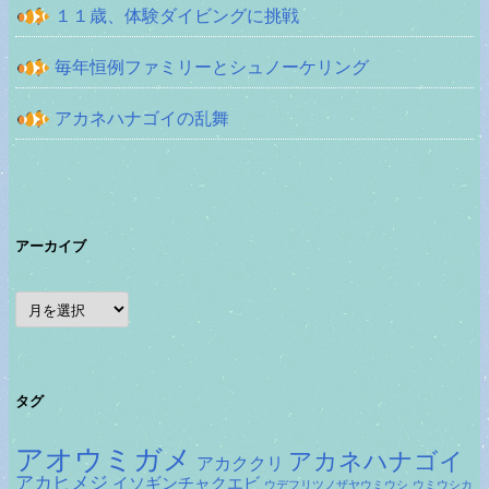
１１歳、体験ダイビングに挑戦
毎年恒例ファミリーとシュノーケリング
アカネハナゴイの乱舞
アーカイブ
ア
ー
カ
イ
ブ
タグ
アオウミガメ
アカネハナゴイ
アカククリ
アカヒメジ
イソギンチャクエビ
ウデフリツノザヤウミウシ
ウミウシカ