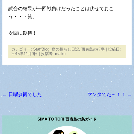
試合の結果が一回戦負けだったことは伏せておこ
う・・・笑。
次回に期待！
カテゴリー:
StaffBlog
,
島の暮らし日記
,
西表島の行事
| 投稿日:
2015年11月9日
|
投稿者:
maiko
←
日曜参観でした
マンタでた～！！
→
投稿ナビゲーション
SIMA TO TORI 西表島の鳥ガイド